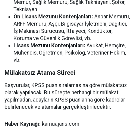
Memur, Sağlık Memuru, Sağlık Teknisyeni, Şoför,
Teknisyen
Ön Lisans Mezunu Kontenjanları:
Anbar Memuru,
ARFF Memuru, Aşçı, Bilgisayar İşletmeni, Dağıtıcı,
İş Makinası Sürücüsü, İtfaiyeci, Kondüktör,
Koruma ve Güvenlik Görevlisi, vb.
Lisans Mezunu Kontenjanları:
Avukat, Hemşire,
Mühendis, Öğretmen, Psikolog, Veteriner Hekim,
vb.
Mülakatsız Atama Süreci
Başvurular, KPSS puan sıralamasına göre mülakatsız
olarak yapılacak. Bu süreçte herhangi bir mülakat
yapılmadan, adayların KPSS puanlarına göre kadrolar
belirlenecek ve atamalar gerçekleştirilecektir.
Haber Kaynağı:
kamuajans.com