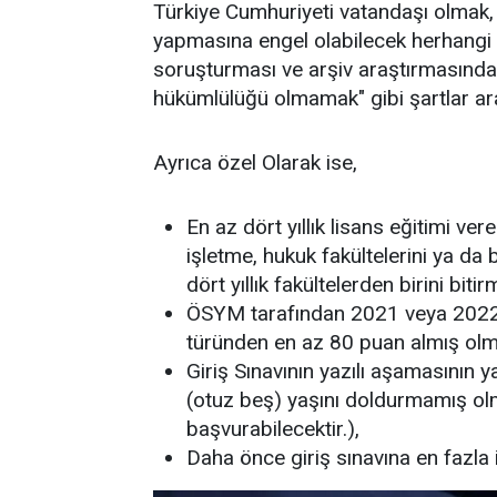
Türkiye Cumhuriyeti vatandaşı olma
yapmasına engel olabilecek herhangi 
soruşturması ve arşiv araştırmasında
hükümlülüğü olmamak" gibi şartlar ar
Ayrıca özel Olarak ise,
En az dört yıllık lisans eğitimi veren
işletme, hukuk fakültelerini ya da 
dört yıllık fakültelerden birini biti
ÖSYM tarafından 2021 veya 2022 
türünden en az 80 puan almış olm
Giriş Sınavının yazılı aşamasının ya
(otuz beş) yaşını doldurmamış ol
başvurabilecektir.),
Daha önce giriş sınavına en fazla i