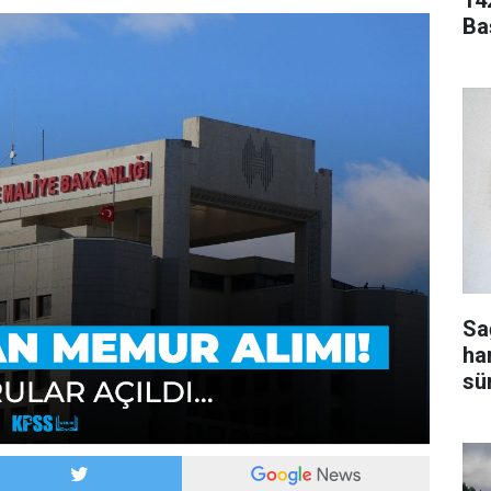
14
Ba
Sa
ha
sür