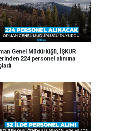
man Genel Müdürlüğü, İŞKUR
erinden 224 personel alımına
şladı