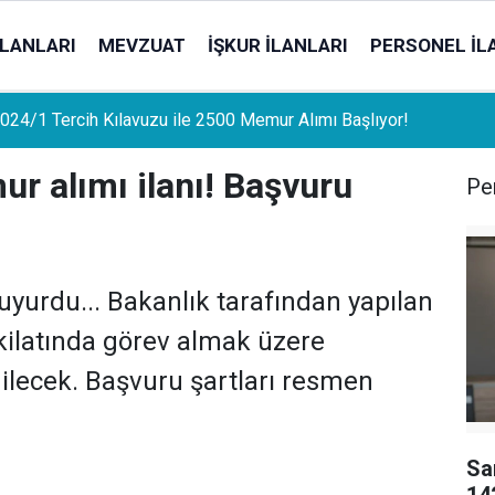
İLANLARI
MEVZUAT
İŞKUR İLANLARI
PERSONEL İL
uat Sahipleri İçin Önemli Gelişme: Stopaj Oranları Artıyor!
r alımı ilanı! Başvuru
Per
uyurdu... Bakanlık tarafından yapılan
ilatında görev almak üzere
ilecek. Başvuru şartları resmen
Sa