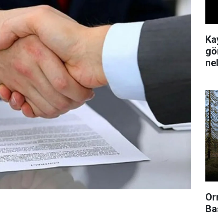
Ka
gör
ne
Or
Ba