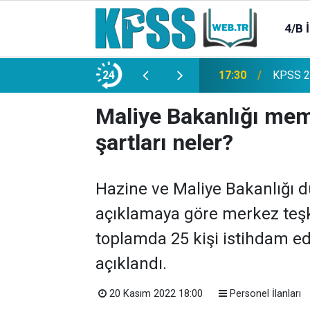
4/B 
e 2500 Memur Alımı Başlıyor!
24
21:20
TL Mevd
Maliye Bakanlığı memu
şartları neler?
Hazine ve Maliye Bakanlığı d
açıklamaya göre merkez teşk
toplamda 25 kişi istihdam ed
açıklandı.
20 Kasım 2022 18:00
Personel İlanları