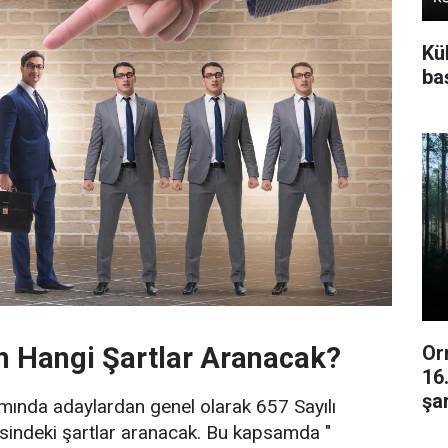
Kü
baş
Or
n Hangi Şartlar Aranacak?
16
şar
mında adaylardan genel olarak 657 Sayılı
indeki şartlar aranacak. Bu kapsamda "