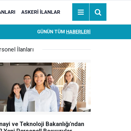
ANLARI
ASKERI İLANLAR
Ziraat Bankası başvuran emeklilere hemen ödeme yapıy
18:05
GÜNÜN TÜM
HABERLERI
hesaplara geçiyor
sonel İlanları
nayi ve Teknoloji Bakanlığı'ndan