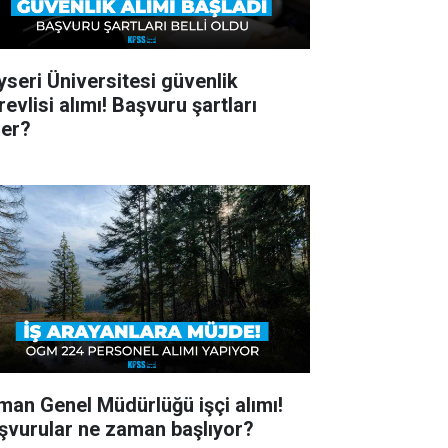
yseri Üniversitesi güvenlik
evlisi alımı! Başvuru şartları
ler?
man Genel Müdürlüğü işçi alımı!
şvurular ne zaman başlıyor?