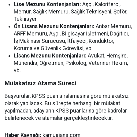
Lise Mezunu Kontenjanları:
Aşçı, Kaloriferci,
Memur, Sağlık Memuru, Sağlık Teknisyeni, Şoför,
Teknisyen
Ön Lisans Mezunu Kontenjanları:
Anbar Memuru,
ARFF Memuru, Aşçı, Bilgisayar İşletmeni, Dağıtıcı,
İş Makinası Sürücüsü, İtfaiyeci, Kondüktör,
Koruma ve Güvenlik Görevlisi, vb.
Lisans Mezunu Kontenjanları:
Avukat, Hemşire,
Mühendis, Öğretmen, Psikolog, Veteriner Hekim,
vb.
Mülakatsız Atama Süreci
Başvurular, KPSS puan sıralamasına göre mülakatsız
olarak yapılacak. Bu süreçte herhangi bir mülakat
yapılmadan, adayların KPSS puanlarına göre kadrolar
belirlenecek ve atamalar gerçekleştirilecektir.
Haber Kaynağı:
kamuajans.com