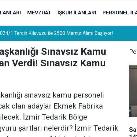
İLANLARI
MEVZUAT
İŞKUR İLANLARI
PERSONEL İL
uat Sahipleri İçin Önemli Gelişme: Stopaj Oranları Artıyor!
Başkanlığı Sınavsız Kamu
Per
İlan Verdi! Sınavsız Kamu
kanlığı sınavsız kamu personeli
ınacak olan adaylar Ekmek Fabrika
lecek. İzmir Tedarik Bölge
vuru şartları nelerdir? İzmir Tedarik
Sa