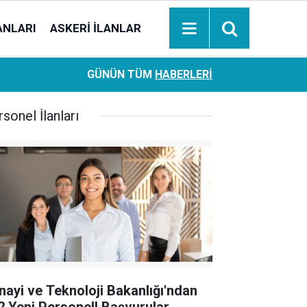
ANLARI
ASKERI İLANLAR
Ziraat Bankası başvuran emeklilere hemen ödeme yapıy
18:05
GÜNÜN TÜM
HABERLERI
hesaplara geçiyor
sonel İlanları
nayi ve Teknoloji Bakanlığı'ndan