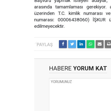
Başvuru yapmak isteyen adaylar, ba
arasında tamamlaması gerekiyor. ad
üzerinden T.C. kimlik numarası ve 
numarası: 00006438060) İŞKUR üz
edilmeyecektir.
HABERE
YORUM KAT