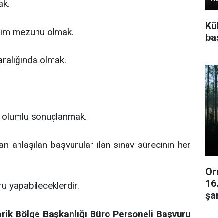
ak.
Kü
etim mezunu olmak.
baş
 aralığında olmak.
a olumlu sonuçlanmak.
an anlaşılan başvurular ilan sınav sürecinin her
Or
16
u yapabileceklerdir.
şar
rik Bölge Başkanlığı Büro Personeli Başvuru