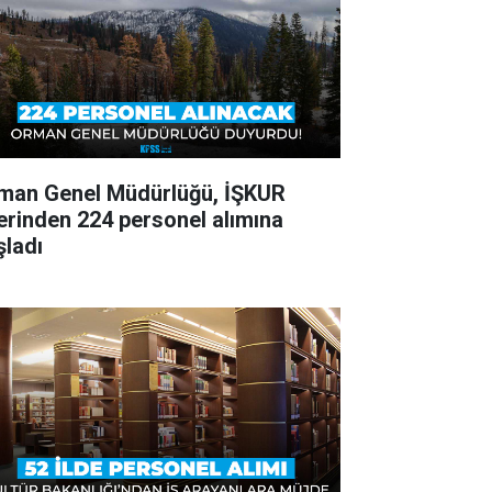
man Genel Müdürlüğü, İŞKUR
erinden 224 personel alımına
şladı