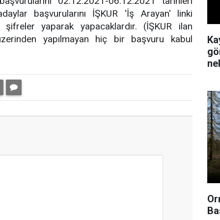
şvurularını 02.12.2021-06.12.2021 tarihleri
aylar başvurularını İŞKUR 'İş Arayan' linki
şifreler yaparak yapacaklardır. (İŞKUR ilan
erinden yapılmayan hiç bir başvuru kabul
Ka
gör
ne
Or
Ba