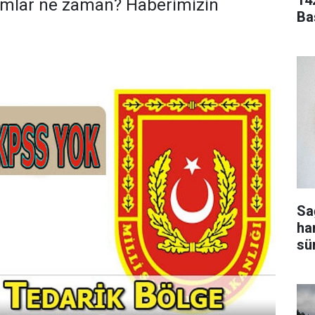
14
lımlar ne zaman? Haberimizin
Ba
Sa
ha
sür