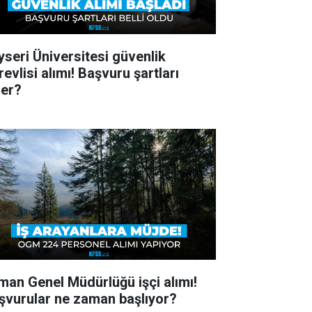
yseri Üniversitesi güvenlik
evlisi alımı! Başvuru şartları
ler?
man Genel Müdürlüğü işçi alımı!
şvurular ne zaman başlıyor?