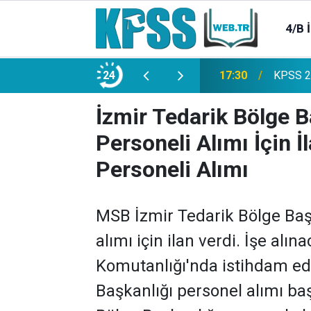
4/B 
e 2500 Memur Alımı Başlıyor!
24
21:20
TL Mevd
İzmir Tedarik Bölge 
Personeli Alımı İçin 
Personeli Alımı
MSB İzmir Tedarik Bölge Baş
alımı için ilan verdi. İşe al
Komutanlığı'nda istihdam edi
Başkanlığı personel alımı baş