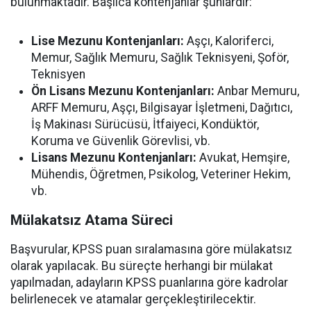
bulunmaktadır. Başlıca kontenjanlar şunlardır:
Lise Mezunu Kontenjanları:
Aşçı, Kaloriferci,
Memur, Sağlık Memuru, Sağlık Teknisyeni, Şoför,
Teknisyen
Ön Lisans Mezunu Kontenjanları:
Anbar Memuru,
ARFF Memuru, Aşçı, Bilgisayar İşletmeni, Dağıtıcı,
İş Makinası Sürücüsü, İtfaiyeci, Kondüktör,
Koruma ve Güvenlik Görevlisi, vb.
Lisans Mezunu Kontenjanları:
Avukat, Hemşire,
Mühendis, Öğretmen, Psikolog, Veteriner Hekim,
vb.
Mülakatsız Atama Süreci
Başvurular, KPSS puan sıralamasına göre mülakatsız
olarak yapılacak. Bu süreçte herhangi bir mülakat
yapılmadan, adayların KPSS puanlarına göre kadrolar
belirlenecek ve atamalar gerçekleştirilecektir.