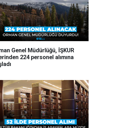
man Genel Müdürlüğü, İŞKUR
erinden 224 personel alımına
şladı