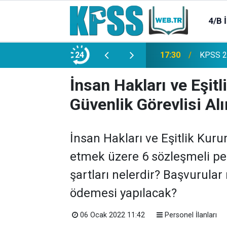
4/B 
e 2500 Memur Alımı Başlıyor!
24
21:20
TL Mevd
İnsan Hakları ve Eşit
Güvenlik Görevlisi Al
İnsan Hakları ve Eşitlik Ku
etmek üzere 6 sözleşmeli per
şartları nelerdir? Başvurula
ödemesi yapılacak?
06 Ocak 2022 11:42
Personel İlanları