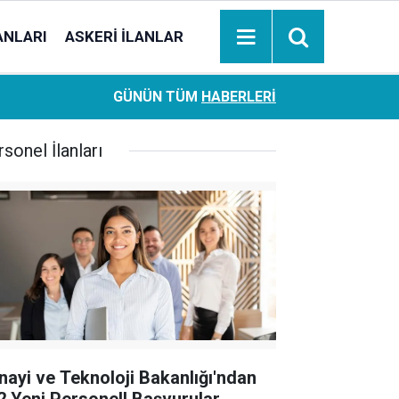
ANLARI
ASKERI İLANLAR
Ziraat Bankası başvuran emeklilere hemen ödeme yapıy
18:05
GÜNÜN TÜM
HABERLERI
hesaplara geçiyor
sonel İlanları
nayi ve Teknoloji Bakanlığı'ndan