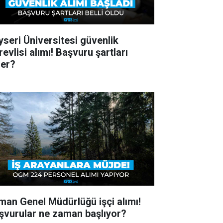
yseri Üniversitesi güvenlik
evlisi alımı! Başvuru şartları
ler?
man Genel Müdürlüğü işçi alımı!
şvurular ne zaman başlıyor?