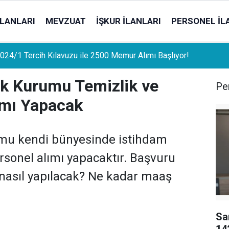
İLANLARI
MEVZUAT
İŞKUR İLANLARI
PERSONEL İL
uat Sahipleri İçin Önemli Gelişme: Stopaj Oranları Artıyor!
lik Kurumu Temizlik ve
Per
ımı Yapacak
rumu kendi bünyesinde istihdam
sonel alımı yapacaktır. Başvuru
r nasıl yapılacak? Ne kadar maaş
Sa