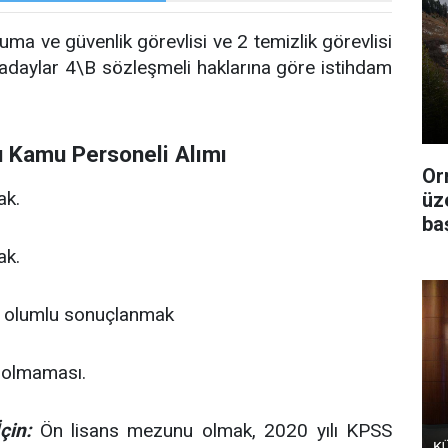
uma ve güvenlik görevlisi ve 2 temizlik görevlisi
lan adaylar 4\B sözleşmeli haklarına göre istihdam
u Kamu Personeli Alımı
Or
ak.
üz
ba
ak.
a olumlu sonuçlanmak
in olmaması.
çin:
Ön lisans mezunu olmak, 2020 yılı KPSS