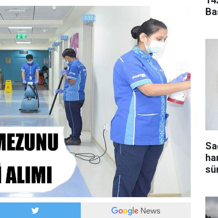
14
Ba
Sa
ha
sür