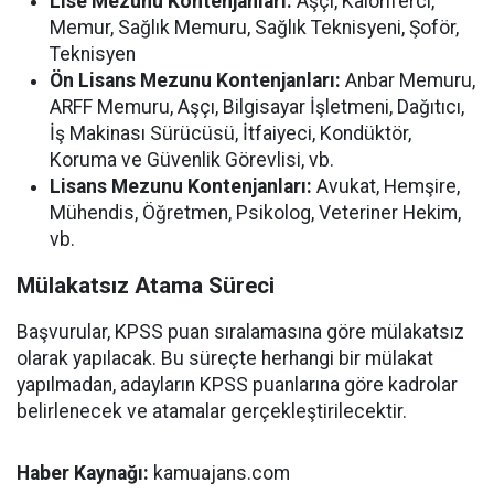
Lise Mezunu Kontenjanları:
Aşçı, Kaloriferci,
Memur, Sağlık Memuru, Sağlık Teknisyeni, Şoför,
Teknisyen
Ön Lisans Mezunu Kontenjanları:
Anbar Memuru,
ARFF Memuru, Aşçı, Bilgisayar İşletmeni, Dağıtıcı,
İş Makinası Sürücüsü, İtfaiyeci, Kondüktör,
Koruma ve Güvenlik Görevlisi, vb.
Lisans Mezunu Kontenjanları:
Avukat, Hemşire,
Mühendis, Öğretmen, Psikolog, Veteriner Hekim,
vb.
Mülakatsız Atama Süreci
Başvurular, KPSS puan sıralamasına göre mülakatsız
olarak yapılacak. Bu süreçte herhangi bir mülakat
yapılmadan, adayların KPSS puanlarına göre kadrolar
belirlenecek ve atamalar gerçekleştirilecektir.
Haber Kaynağı:
kamuajans.com