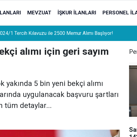
İLANLARI
MEVZUAT
İŞKUR İLANLARI
PERSONEL İL
uat Sahipleri İçin Önemli Gelişme: Stopaj Oranları Artıyor!
kçi alımı için geri sayım
Per
 yakında 5 bin yeni bekçi alımı
larında uygulanacak başvuru şartları
n tüm detaylar...
Sa