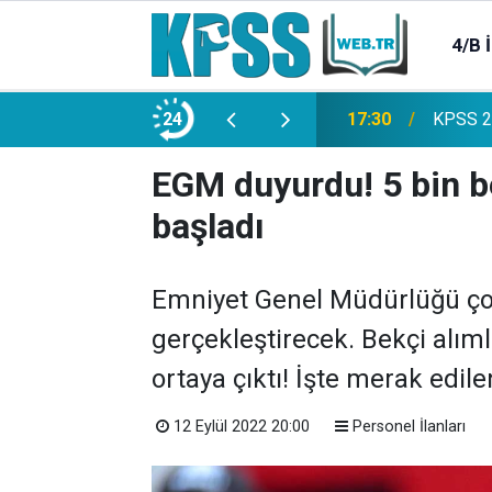
4/B 
e 2500 Memur Alımı Başlıyor!
24
21:20
TL Mevd
EGM duyurdu! 5 bin be
başladı
Emniyet Genel Müdürlüğü çok
gerçekleştirecek. Bekçi alım
ortaya çıktı! İşte merak edile
12 Eylül 2022 20:00
Personel İlanları