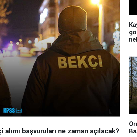
Ka
gör
ne
Or
 alımı başvuruları ne zaman açılacak?
Ba