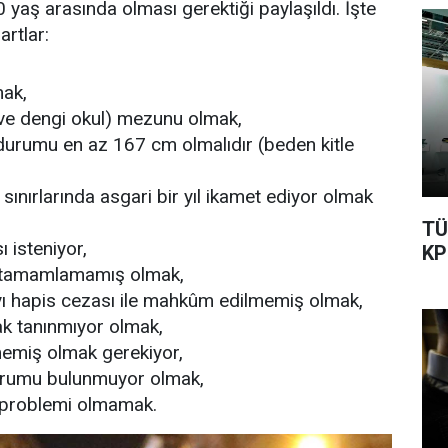
0 yaş arasında olması gerektiği paylaşıldı. İşte
artlar:
mak,
 ve dengi okul) mezunu olmak,
 durumu en az 167 cm olmalıdır (beden kitle
l sınırlarında asgari bir yıl ikamet ediyor olmak
TÜ
 isteniyor,
KP
ı tamamlamamış olmak,
ayı hapis cezası ile mahkûm edilmemiş olmak,
ak tanınmıyor olmak,
emiş olmak gerekiyor,
urumu bulunmuyor olmak,
k problemi olmamak.