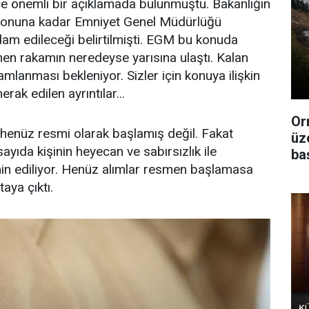
önce önemli bir açıklamada bulunmuştu. Bakanlığın
n sonuna kadar Emniyet Genel Müdürlüğü
dam edileceği belirtilmişti. EGM bu konuda
en rakamın neredeyse yarısına ulaştı. Kalan
mlanması bekleniyor. Sizler için konuya ilişkin
rak edilen ayrıntılar...
Or
henüz resmi olarak başlamış değil. Fakat
üz
ayıda kişinin heyecan ve sabırsızlık ile
ba
min ediliyor. Henüz alımlar resmen başlamasa
taya çıktı.