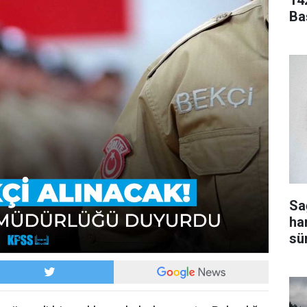
14
Ba
Sa
ha
sür