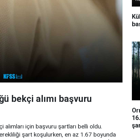
Kü
baş
ü bekçi alımı başvuru
Or
16
şar
alımları için başvuru şartları belli oldu.
rekliliği şart koşulurken, en az 1.67 boyunda