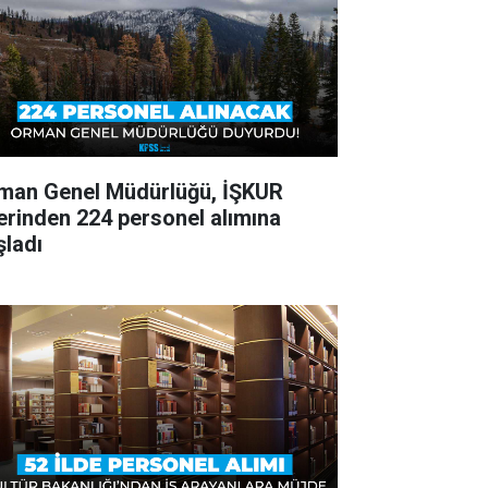
man Genel Müdürlüğü, İŞKUR
erinden 224 personel alımına
şladı