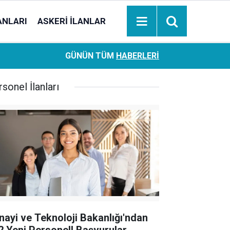
ANLARI
ASKERI İLANLAR
Ziraat Bankası başvuran emeklilere hemen ödeme yapıy
18:05
GÜNÜN TÜM
HABERLERI
hesaplara geçiyor
sonel İlanları
nayi ve Teknoloji Bakanlığı'ndan