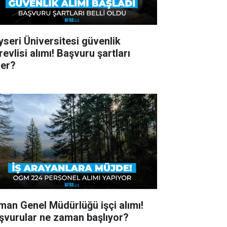
yseri Üniversitesi güvenlik
evlisi alımı! Başvuru şartları
ler?
man Genel Müdürlüğü işçi alımı!
şvurular ne zaman başlıyor?