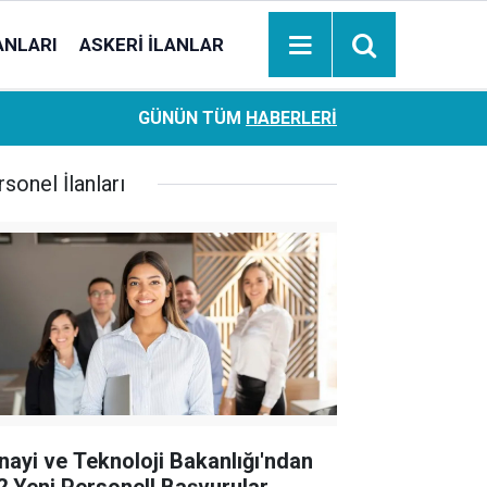
ANLARI
ASKERI İLANLAR
Ziraat Bankası başvuran emeklilere hemen ödeme yapıy
18:05
GÜNÜN TÜM
HABERLERI
hesaplara geçiyor
sonel İlanları
nayi ve Teknoloji Bakanlığı'ndan