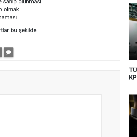
re sahip olunması
ip olmak
lmaması
tlar bu şekilde.
TÜ
KP