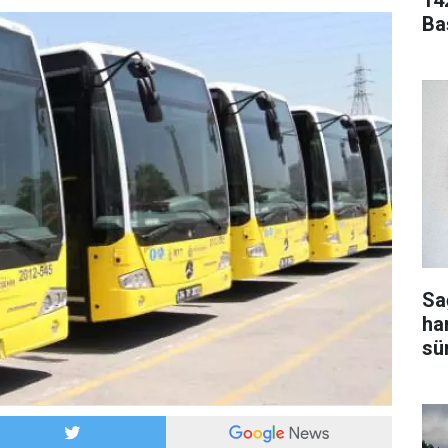
14
Ba
Sa
ha
sür