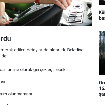
Kü
baş
urdu
ili merak edilen detaylar da aktarıldı. Belediye
ilde:
dar online olarak gerçekleştirecek.
ası
Or
16
şar
ahkum olunmaması