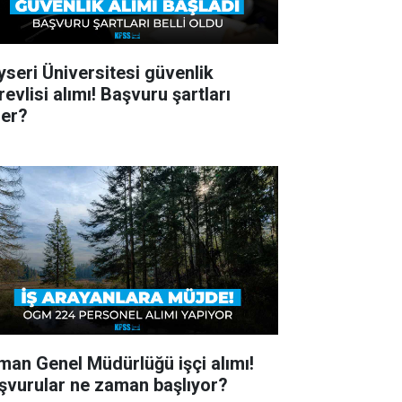
yseri Üniversitesi güvenlik
evlisi alımı! Başvuru şartları
ler?
man Genel Müdürlüğü işçi alımı!
şvurular ne zaman başlıyor?