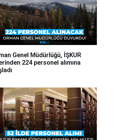
man Genel Müdürlüğü, İŞKUR
erinden 224 personel alımına
şladı