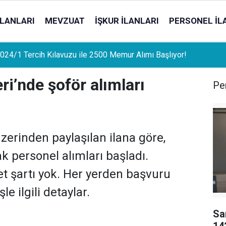
İLANLARI
MEVZUAT
İŞKUR İLANLARI
PERSONEL İL
uat Sahipleri İçin Önemli Gelişme: Stopaj Oranları Artıyor!
ri’nde şoför alımları
Per
erinden paylaşılan ilana göre,
k personel alımları başladı.
et şartı yok. Her yerden başvuru
le ilgili detaylar.
Sa