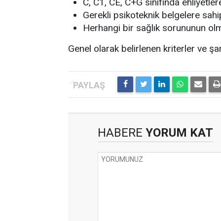
C, C1, CE, C+G sınıfında ehliyetle
Gerekli psikoteknik belgelere sah
Herhangi bir sağlık sorununun o
Genel olarak belirlenen kriterler ve şar
HABERE
YORUM KAT