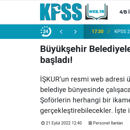
4/B 
e 2500 Memur Alımı Başlıyor!
24
21:20
TL Mevd
Büyükşehir Belediyele
başladı!
İŞKUR’un resmi web adresi üz
belediye bünyesinde çalışaca
Şoförlerin herhangi bir ikam
gerçekleştirebilecekler. İşte iş
21 Eylül 2022 12:40
Personel İlanları