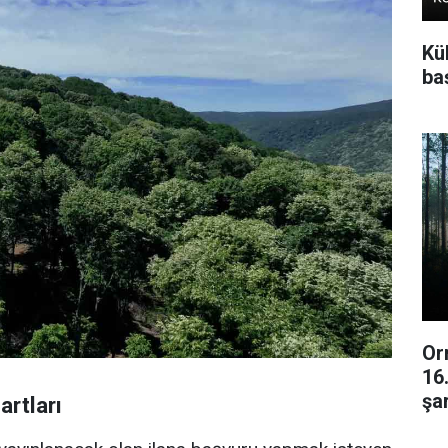
Kü
baş
Or
16
şar
rtları