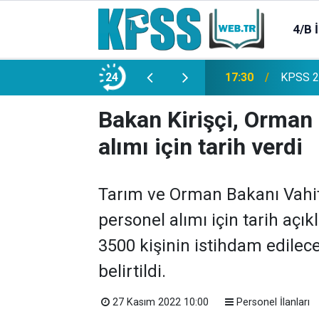
4/B 
e 2500 Memur Alımı Başlıyor!
24
21:20
TL Mevd
Bakan Kirişçi, Orman
alımı için tarih verdi
Tarım ve Orman Bakanı Vahit
personel alımı için tarih aç
3500 kişinin istihdam edilec
belirtildi.
27 Kasım 2022 10:00
Personel İlanları