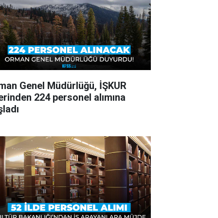
man Genel Müdürlüğü, İŞKUR
erinden 224 personel alımına
şladı