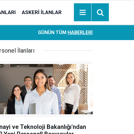
ANLARI
ASKERI İLANLAR
Ziraat Bankası başvuran emeklilere hemen ödeme yapıy
18:05
GÜNÜN TÜM
HABERLERI
hesaplara geçiyor
sonel İlanları
nayi ve Teknoloji Bakanlığı'ndan