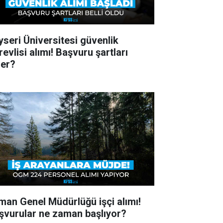
yseri Üniversitesi güvenlik
evlisi alımı! Başvuru şartları
ler?
man Genel Müdürlüğü işçi alımı!
şvurular ne zaman başlıyor?