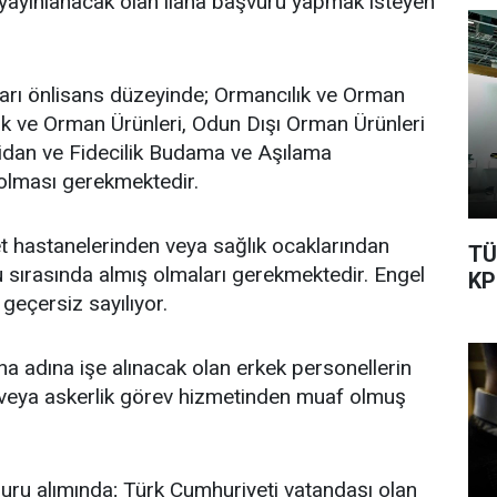
ayınlanacak olan ilana başvuru yapmak isteyen
arı önlisans düzeyinde; Ormancılık ve Orman
ık ve Orman Ürünleri, Odun Dışı Orman Ürünleri
e Fidan ve Fidecilik Budama ve Aşılama
olması gerekmektedir.
t hastanelerinden veya sağlık ocaklarından
TÜ
 sırasında almış olmaları gerekmektedir. Engel
KP
geçersiz sayılıyor.
a adına işe alınacak olan erkek personellerin
 veya askerlik görev hizmetinden muaf olmuş
u alımında; Türk Cumhuriyeti vatandaşı olan