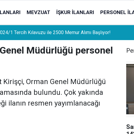
İLANLARI
MEVZUAT
İŞKUR İLANLARI
PERSONEL İL
uat Sahipleri İçin Önemli Gelişme: Stopaj Oranları Artıyor!
 Genel Müdürlüğü personel
Per
 Kirişçi, Orman Genel Müdürlüğü
ıklamasında bulundu. Çok yakında
eği ilanın resmen yayımlanacağı
Sa