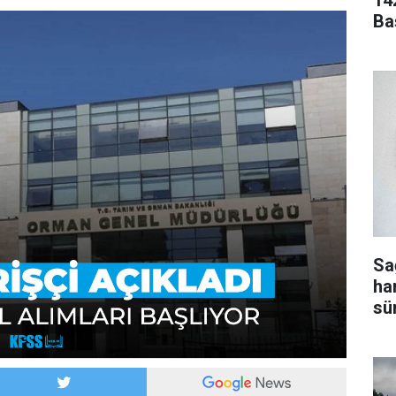
14
Ba
Sa
ha
sür