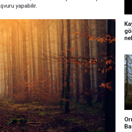
vuru yapabilir.
Ka
gör
ne
Or
Ba