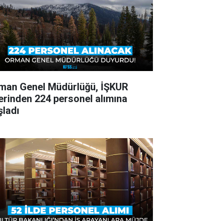
man Genel Müdürlüğü, İŞKUR
erinden 224 personel alımına
şladı