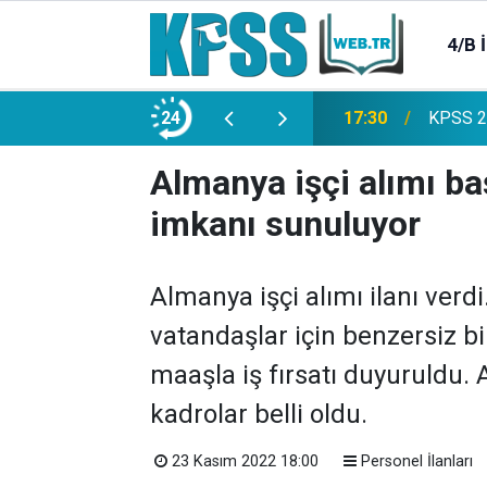
4/B 
e 2500 Memur Alımı Başlıyor!
24
21:20
TL Mevd
Almanya işçi alımı ba
imkanı sunuluyor
Almanya işçi alımı ilanı verdi
vatandaşlar için benzersiz b
maaşla iş fırsatı duyuruldu. 
kadrolar belli oldu.
23 Kasım 2022 18:00
Personel İlanları