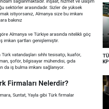
tihdam sağlanmaktadır. inşaat, hizmet ve ulaşım
ğu sektörler arasındadır. Sizler de yüksek
lmak istiyorsanız, Almanya size bu imkanı
lara bakınız
öre Almanya ve Türkiye arasında nitelikli göç
ş imkan şartları genişlemiştir.
ürk vatandaşları sıhhi tesisatçı, kuaför,
TÜ
eman, şoför, bilgisayar mühendisi, gıda
KP
n da iş bulma imkanı sağlanıyor.
k Firmaları Nelerdir?
ra, Suntat, Yayla gibi Türk firmalar