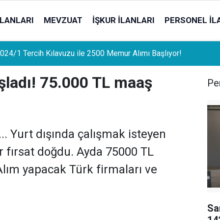
İLANLARI
MEVZUAT
İŞKUR İLANLARI
PERSONEL İL
uat Sahipleri İçin Önemli Gelişme: Stopaj Oranları Artıyor!
şladı! 75.000 TL maaş
Per
... Yurt dışında çalışmak isteyen
ir fırsat doğdu. Ayda 75000 TL
Alım yapacak Türk firmaları ve
Sa