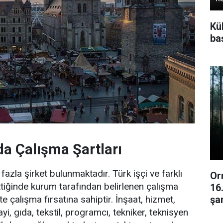
Kü
baş
da Çalışma Şartları
fazla şirket bulunmaktadır. Türk işçi ve farklı
Or
ttiğinde kurum tarafından belirlenen çalışma
16
şar
şte çalışma fırsatına sahiptir. İnşaat, hizmet,
yi, gıda, tekstil, programcı, tekniker, teknisyen