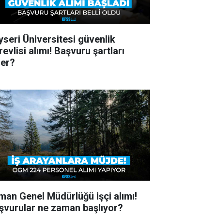
yseri Üniversitesi güvenlik
evlisi alımı! Başvuru şartları
ler?
man Genel Müdürlüğü işçi alımı!
şvurular ne zaman başlıyor?