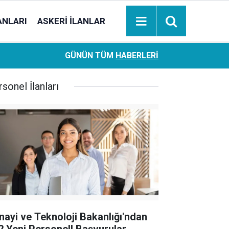
ANLARI
ASKERI İLANLAR
Ziraat Bankası başvuran emeklilere hemen ödeme yapıy
18:05
GÜNÜN TÜM
HABERLERI
hesaplara geçiyor
sonel İlanları
nayi ve Teknoloji Bakanlığı'ndan