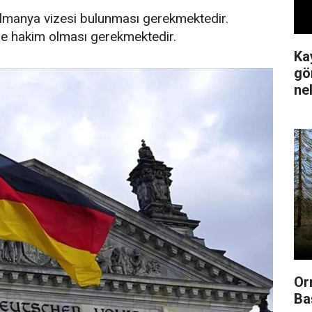
Almanya vizesi bulunması gerekmektedir.
ne hakim olması gerekmektedir.
Ka
gör
ne
Or
Ba