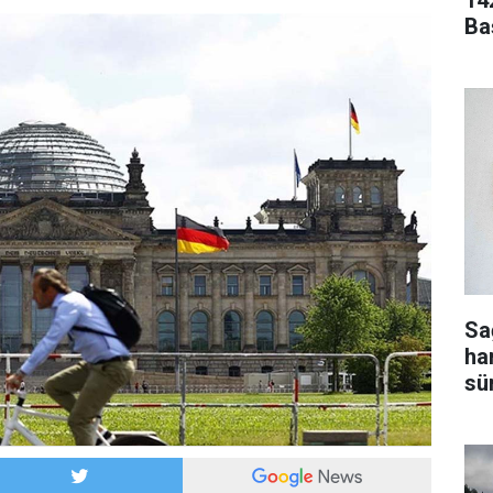
14
Ba
Sa
ha
sür