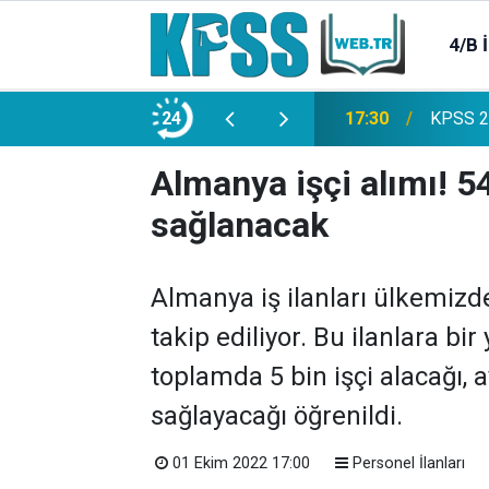
4/B 
e 2500 Memur Alımı Başlıyor!
24
21:20
TL Mevd
Almanya işçi alımı! 5
sağlanacak
Almanya iş ilanları ülkemizd
takip ediliyor. Bu ilanlara bi
toplamda 5 bin işçi alacağı,
sağlayacağı öğrenildi.
01 Ekim 2022 17:00
Personel İlanları