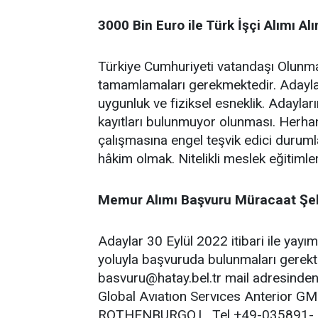
3000 Bin Euro ile Türk İşçi Alımı A
Türkiye Cumhuriyeti vatandaşı Olunmas
tamamlamaları gerekmektedir. Adayları
uygunluk ve fiziksel esneklik. Adayla
kayıtları bulunmuyor olunması. Herhan
çalışmasına engel teşvik edici durumla
hâkim olmak. Nitelikli meslek eğitimle
Memur Alımı Başvuru Müracaat Şek
Adaylar 30 Eylül 2022 itibari ile yayı
yoluyla başvuruda bulunmaları gerekt
basvuru@hatay.bel.tr
mail adresinden 
Global Avıatıon Servıces Anterio
ROTHENBURGO.L. Tel +49-035891- 7