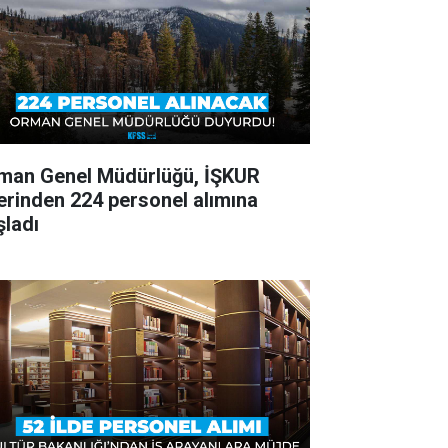
man Genel Müdürlüğü, İŞKUR
erinden 224 personel alımına
şladı