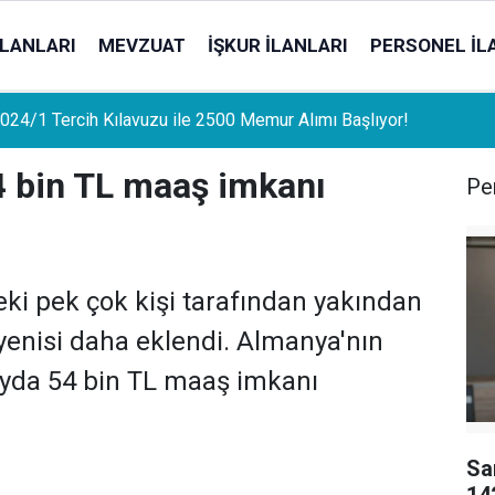
İLANLARI
MEVZUAT
İŞKUR İLANLARI
PERSONEL İL
uat Sahipleri İçin Önemli Gelişme: Stopaj Oranları Artıyor!
4 bin TL maaş imkanı
Per
eki pek çok kişi tarafından yakından
r yenisi daha eklendi. Almanya'nın
 ayda 54 bin TL maaş imkanı
Sa