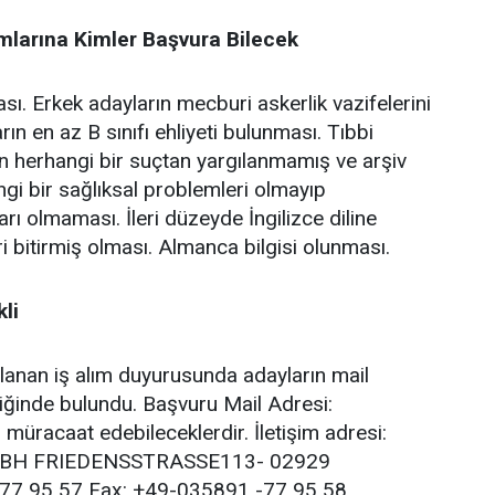
lımlarına Kimler Başvura Bilecek
ı. Erkek adayların mecburi askerlik vazifelerini
n en az B sınıfı ehliyeti bulunması. Tıbbi
rın herhangi bir suçtan yargılanmamış ve arşiv
gi bir sağlıksal problemleri olmayıp
rı olmaması. İleri düzeyde İngilizce diline
ri bitirmiş olması. Almanca bilgisi olunması.
li
mlanan iş alım duyurusunda adayların mail
iğinde bulundu. Başvuru Mail Adresi:
müracaat edebileceklerdir. İletişim adresi:
r GMBH FRIEDENSSTRASSE113- 02929
7 95 57 Fax: +49-035891 -77 95 58.