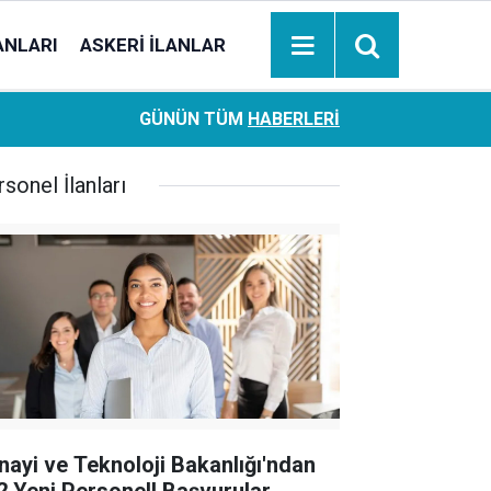
ANLARI
ASKERI İLANLAR
Ziraat Bankası başvuran emeklilere hemen ödeme yapıy
18:05
GÜNÜN TÜM
HABERLERI
hesaplara geçiyor
sonel İlanları
nayi ve Teknoloji Bakanlığı'ndan