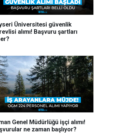
yseri Üniversitesi güvenlik
evlisi alımı! Başvuru şartları
ler?
man Genel Müdürlüğü işçi alımı!
şvurular ne zaman başlıyor?