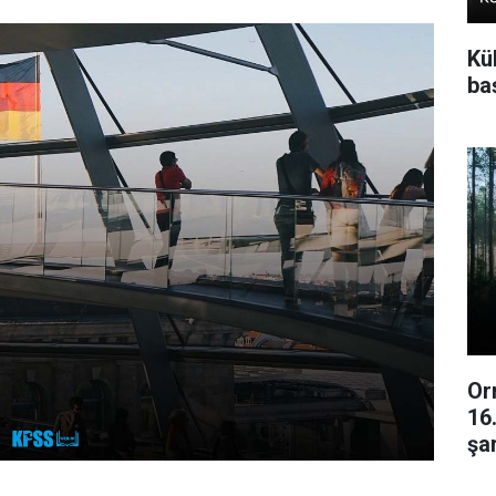
Kü
baş
Or
16
şar