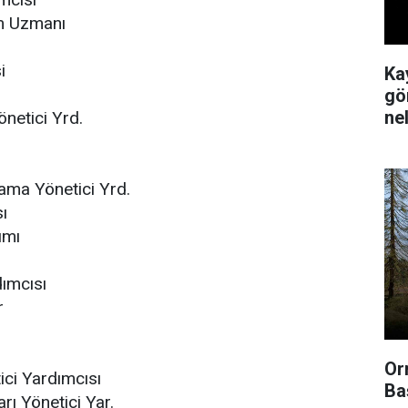
m Uzmanı
i
Ka
gör
ne
önetici Yrd.
ama Yönetici Yrd.
ı
ımı
dımcısı
r
Or
ici Yardımcısı
Ba
ı Yönetici Yar.