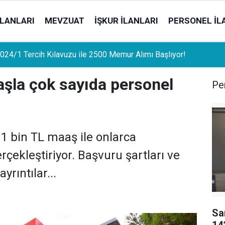
İLANLARI
MEVZUAT
İŞKUR İLANLARI
PERSONEL İL
uat Sahipleri İçin Önemli Gelişme: Stopaj Oranları Artıyor!
şla çok sayıda personel
Per
1 bin TL maaş ile onlarca
çekleştiriyor. Başvuru şartları ve
yrıntılar...
Sa