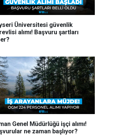
yseri Üniversitesi güvenlik
evlisi alımı! Başvuru şartları
ler?
man Genel Müdürlüğü işçi alımı!
şvurular ne zaman başlıyor?