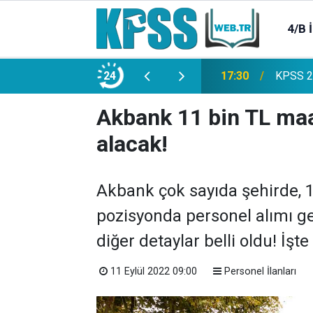
4/B 
e 2500 Memur Alımı Başlıyor!
24
21:20
TL Mevd
Akbank 11 bin TL maa
alacak!
Akbank çok sayıda şehirde, 1
pozisyonda personel alımı ger
diğer detaylar belli oldu! İşte a
11 Eylül 2022 09:00
Personel İlanları