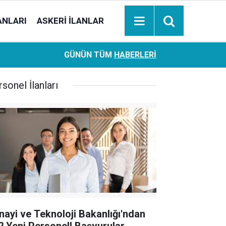
ANLARI
ASKERI İLANLAR
Ziraat Bankası başvuran emeklilere hemen ödeme yapıy
18:05
GÜNÜN TÜM
HABERLERI
hesaplara geçiyor
sonel İlanları
nayi ve Teknoloji Bakanlığı'ndan