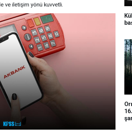
 ve iletişim yönü kuvvetli.
Kü
baş
Or
16
şar