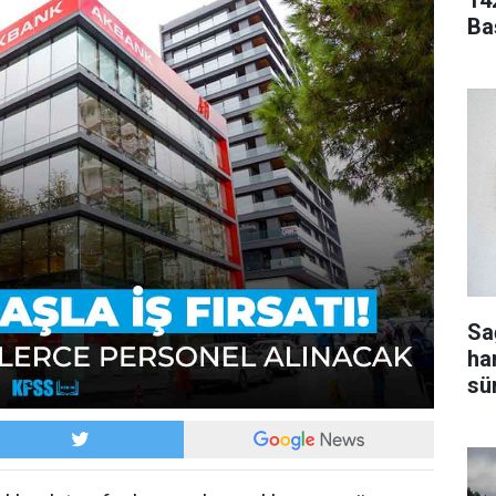
14
Ba
Sa
ha
sür