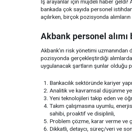
İş arayanlar için müjdeli haber geldi
bankada çok sayıda personel istihda
açılırken, birçok pozisyonda alımların y
Akbank personel alımı b
Akbank'ın risk yönetimi uzmanından d
pozisyonda gerçekleştirdiği alımlarda 
uygulanacak şartların şunlar olduğu pa
Bankacılık sektöründe kariyer ya
Analitik ve kavramsal düşünme ye
Yeni teknolojileri takip eden ve öğ
Takım çalışmasına uyumlu, enerjis
sahibi, proaktif ve disiplinli,
Problem çözme, karar verme ve çık
Dikkatli, detaycı, süreç/veri ve so