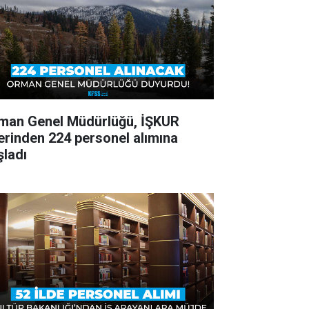
man Genel Müdürlüğü, İŞKUR
erinden 224 personel alımına
şladı