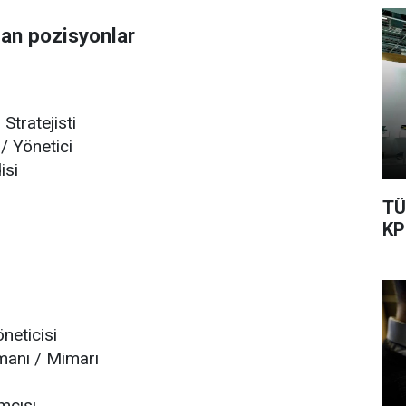
lan pozisyonlar
Stratejisti
/ Yönetici
isi
TÜ
KP
neticisi
manı / Mimarı
mcısı