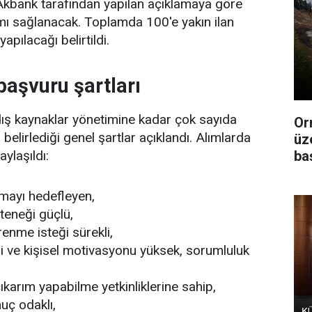
! Akbank tarafından yapılan açıklamaya göre
mı sağlanacak. Toplamda 100'e yakın ilan
apılacağı belirtildi.
aşvuru şartları
ış kaynaklar yönetimine kadar çok sayıda
Or
belirlediği genel şartlar açıklandı. Alımlarda
üz
ylaşıldı:
ba
pmayı hedefleyen,
teneği güçlü,
renme isteği sürekli,
i ve kişisel motivasyonu yüksek, sorumluluk
arım yapabilme yetkinliklerine sahip,
nuç odaklı,