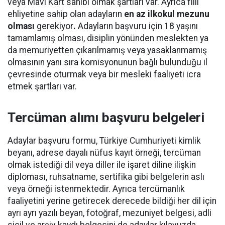
veya Mavi Kart sahibi olmak şartları var. Ayrıca fiili
ehliyetine sahip olan adayların
en az ilkokul mezunu
olması
gerekiyor
.
Adayların başvuru için 18 yaşını
tamamlamış olması, disiplin yönünden meslekten ya
da memuriyetten çıkarılmamış veya yasaklanmamış
olmasının yanı sıra komisyonunun bağlı bulunduğu il
çevresinde oturmak veya bir mesleki faaliyeti icra
etmek şartları var.
Tercüman alımı başvuru belgeleri
Adaylar başvuru formu, Türkiye Cumhuriyeti kimlik
beyanı, adrese dayalı nüfus kayıt örneği, tercüman
olmak istediği dil veya diller ile işaret diline ilişkin
diploması, ruhsatname, sertifika gibi belgelerin aslı
veya örneği istenmektedir. Ayrıca tercümanlık
faaliyetini yerine getirecek derecede bildiği her dil için
ayrı ayrı yazılı beyan, fotoğraf, mezuniyet belgesi, adli