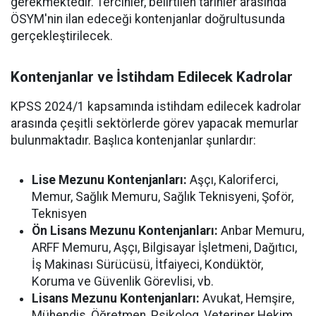
gerekmektedir. Tercihler, belirtilen tarihler arasında
ÖSYM'nin ilan edeceği kontenjanlar doğrultusunda
gerçekleştirilecek.
Kontenjanlar ve İstihdam Edilecek Kadrolar
KPSS 2024/1 kapsamında istihdam edilecek kadrolar
arasında çeşitli sektörlerde görev yapacak memurlar
bulunmaktadır. Başlıca kontenjanlar şunlardır:
Lise Mezunu Kontenjanları:
Aşçı, Kaloriferci,
Memur, Sağlık Memuru, Sağlık Teknisyeni, Şoför,
Teknisyen
Ön Lisans Mezunu Kontenjanları:
Anbar Memuru,
ARFF Memuru, Aşçı, Bilgisayar İşletmeni, Dağıtıcı,
İş Makinası Sürücüsü, İtfaiyeci, Kondüktör,
Koruma ve Güvenlik Görevlisi, vb.
Lisans Mezunu Kontenjanları:
Avukat, Hemşire,
Mühendis, Öğretmen, Psikolog, Veteriner Hekim,