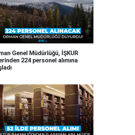
man Genel Müdürlüğü, İŞKUR
erinden 224 personel alımına
şladı