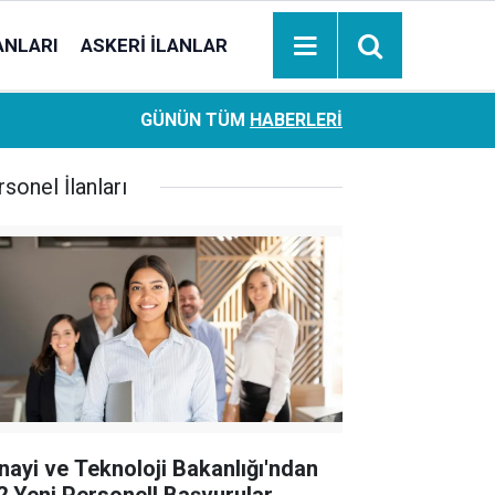
ANLARI
ASKERI İLANLAR
Ziraat Bankası başvuran emeklilere hemen ödeme yapıy
18:05
GÜNÜN TÜM
HABERLERI
hesaplara geçiyor
sonel İlanları
nayi ve Teknoloji Bakanlığı'ndan