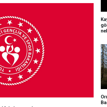
Ka
gör
ne
Or
Ba