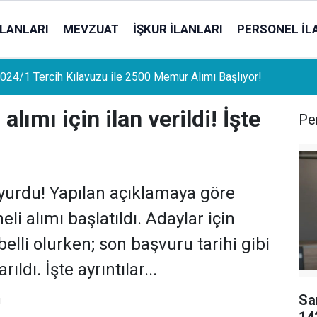
İLANLARI
MEVZUAT
İŞKUR İLANLARI
PERSONEL İL
uat Sahipleri İçin Önemli Gelişme: Stopaj Oranları Artıyor!
lımı için ilan verildi! İşte
Per
yurdu! Yapılan açıklamaya göre
i alımı başlatıldı. Adaylar için
belli olurken; son başvuru tarihi gibi
ldı. İşte ayrıntılar...
Sa
ı