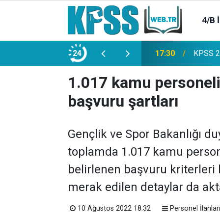
4/B 
e 2500 Memur Alımı Başlıyor!
24
21:20
TL Mevd
1.017 kamu personeli a
başvuru şartları
Gençlik ve Spor Bakanlığı du
toplamda 1.017 kamu personel
belirlenen başvuru kriterleri 
merak edilen detaylar da aktarı
10 Ağustos 2022 18:32
Personel İlanlar