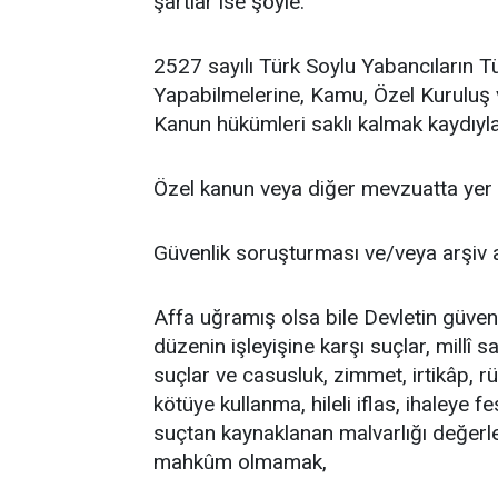
şartlar ise şöyle:
2527 sayılı Türk Soylu Yabancıların T
Yapabilmelerine, Kamu, Özel Kuruluş ve
Kanun hükümleri saklı kalmak kaydıyl
Özel kanun veya diğer mevzuatta yer a
Güvenlik soruşturması ve/veya arşiv
Affa uğramış olsa bile Devletin güven
düzenin işleyişine karşı suçlar, millî 
suçlar ve casusluk, zimmet, irtikâp, rüşv
kötüye kullanma, hileli iflas, ihaleye f
suçtan kaynaklanan malvarlığı değerle
mahkûm olmamak,