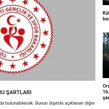
Kü
baş
Or
16
RU ŞARTLARI
şar
da bulunabilecek. Bunun dışında açıklanan diğer