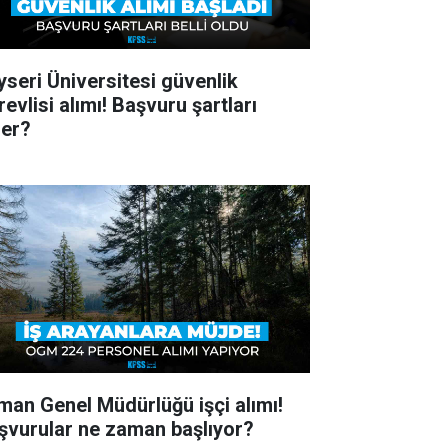
yseri Üniversitesi güvenlik
evlisi alımı! Başvuru şartları
ler?
man Genel Müdürlüğü işçi alımı!
şvurular ne zaman başlıyor?