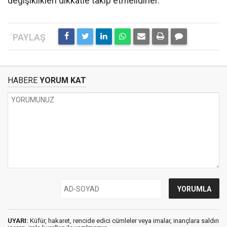
değişiklikleri dikkatle takip etmelidirler.
HABERE
YORUM KAT
UYARI:
Küfür, hakaret, rencide edici cümleler veya imalar, inançlara saldırı