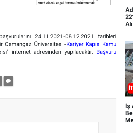
Ad
22
Al
şvurularını 24.11.2021-08.12.2021 tarihleri
ir Osmangazi Üniversitesi -
Kariyer Kapısı Kamu
ısı" internet adresinden yapılacaktır.
Başvuru
İş
Bel
Me