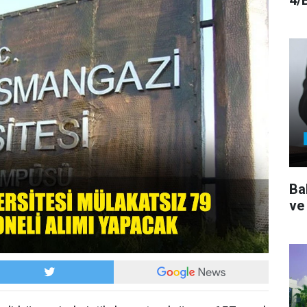
4/
Ba
ve 