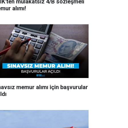
İK'ten mülakatsız 4/B sözleşmeli
mur alımı!
navsız memur alımı için başvurular
ldı