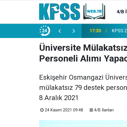
4/B 
e 2500 Memur Alımı Başlıyor!
24
21:20
TL Mevd
Üniversite Mülakatsı
Personeli Alımı Yapa
Eskişehir Osmangazi Ünivers
mülakatsız 79 destek persone
8 Aralık 2021
24 Kasım 2021 09:48
4/B İlanları