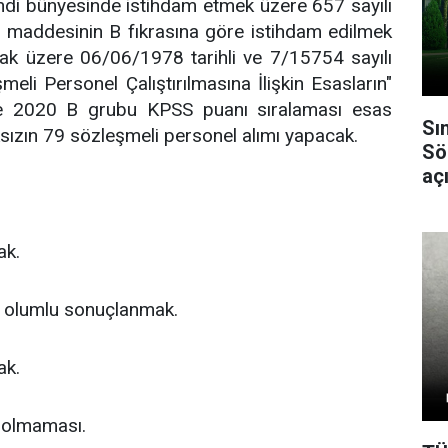
ndi bünyesinde istihdam etmek üzere 657 sayılı
 maddesinin B fıkrasına göre istihdam edilmek
mak üzere 06/06/1978 tarihli ve 7/15754 sayılı
meli Personel Çalıştırılmasına İlişkin Esasların"
re 2020 B grubu KPSS puanı sıralaması esas
Sı
ksızın 79 sözleşmeli personel alımı yapacak.
Sö
açı
ak.
a olumlu sonuçlanmak.
ak.
in olmaması.