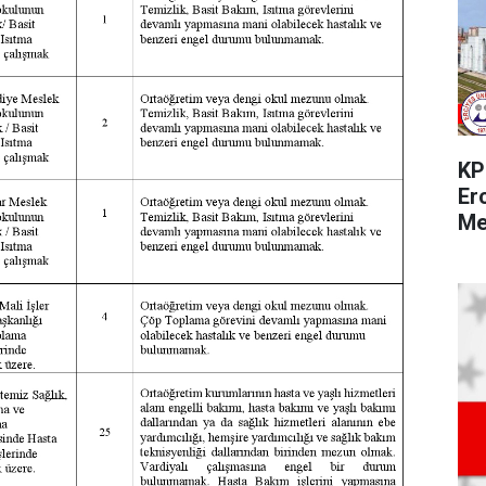
KP
Er
Me
Pe