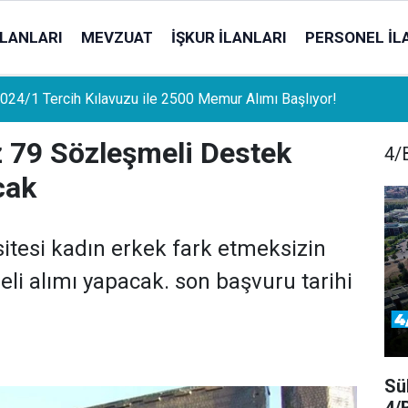
İLANLARI
MEVZUAT
İŞKUR İLANLARI
PERSONEL İL
uat Sahipleri İçin Önemli Gelişme: Stopaj Oranları Artıyor!
z 79 Sözleşmeli Destek
4/B
cak
itesi kadın erkek fark etmeksizin
li alımı yapacak. son başvuru tarihi
Sü