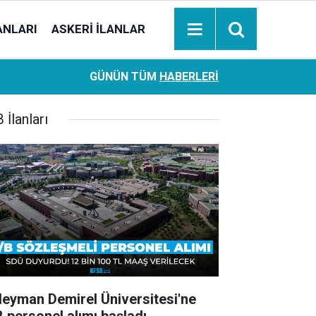
ANLARI
ASKERI İLANLAR
Ziraat Bankası başvuran emeklilere hemen ödeme yapıy
18:05
GÜNÜN TÜM
HABERLERI
hesaplara geçiyor
 İlanları
leyman Demirel Üniversitesi'ne