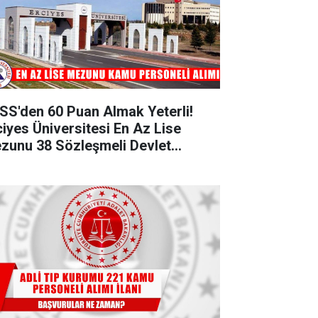
SS'den 60 Puan Almak Yeterli!
ciyes Üniversitesi En Az Lise
zunu 38 Sözleşmeli Devlet
rsoneli Alımı Yapacak