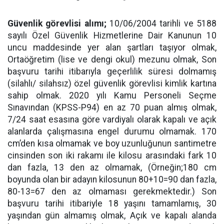
Güvenlik görevlisi alımı;
10/06/2004 tarihli ve 5188
sayılı Özel Güvenlik Hizmetlerine Dair Kanunun 10
uncu maddesinde yer alan şartları taşıyor olmak,
Ortaöğretim (lise ve dengi okul) mezunu olmak, Son
başvuru tarihi itibarıyla geçerlilik süresi dolmamış
(silahlı/ silahsız) özel güvenlik görevlisi kimlik kartına
sahip olmak. 2020 yılı Kamu Personeli Seçme
Sınavından (KPSS-P94) en az 70 puan almış olmak,
7/24 saat esasına göre vardiyalı olarak kapalı ve açık
alanlarda çalışmasına engel durumu olmamak. 170
cm’den kısa olmamak ve boy uzunluğunun santimetre
cinsinden son iki rakamı ile kilosu arasındaki fark 10
dan fazla, 13 den az olmamak, (Örneğin;180 cm
boyunda olan bir adayın kilosunun 80+10=90 dan fazla,
80-13=67 den az olmaması gerekmektedir.) Son
başvuru tarihi itibariyle 18 yaşını tamamlamış, 30
yaşından gün almamış olmak, Açık ve kapalı alanda