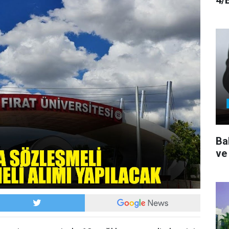
4/
Ba
ve 