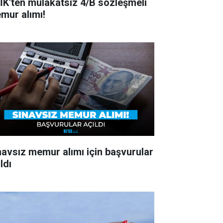
İK'ten mülakatsız 4/B sözleşmeli
mur alımı!
navsız memur alımı için başvurular
ldı