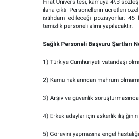
Fırat Üniversitesi, kamuya 4\B sözleş
ilana çıktı. Personellerin ücretleri öz
istihdam edileceği pozisyonlar: 45 
temizlik personeli alımı yapılacaktır.
Sağlık Personeli Başvuru Şartları N
1) Türkiye Cumhuriyeti vatandaşı olm
2) Kamu haklarından mahrum olmam
3) Arşiv ve güvenlik soruşturmasınd
4) Erkek adaylar için askerlik ilişiğin
5) Görevini yapmasına engel hastalığ