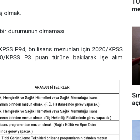
TÜ
me
ş olmak.
 bir durumunun olmaması.
/KPSS P94, ön lisans mezunları için 2020/KPSS
20/KPSS P3 puan türüne bakılarak işe alım
Sı
açı