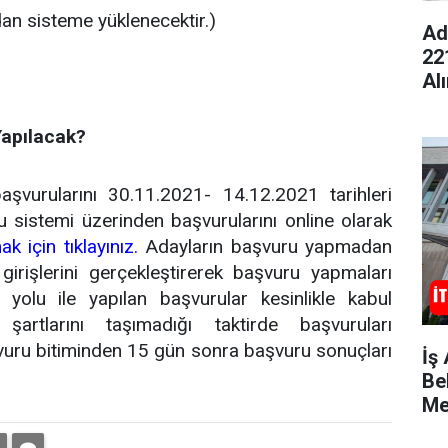
dan sisteme yüklenecektir.)
Ad
22
Al
Yapılacak?
şvurularını 30.11.2021- 14.12.2021 tarihleri
u sistemi üzerinden başvurularını online olarak
 için tıklayınız.
Adayların başvuru yapmadan
irişlerini gerçekleştirerek başvuru yapmaları
olu ile yapılan başvurular kesinlikle kabul
şartlarını taşımadığı taktirde başvuruları
vuru bitiminden 15 gün sonra başvuru sonuçları
İş
Bel
Me