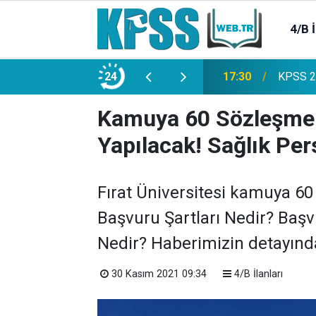
4/B 
e 2500 Memur Alımı Başlıyor!
24
21:20
TL Mevd
Kamuya 60 Sözleşmeli
Yapılacak! Sağlık Pe
Fırat Üniversitesi kamuya 60 
Başvuru Şartları Nedir? Baş
Nedir? Haberimizin detayında
30 Kasım 2021 09:34
4/B İlanları