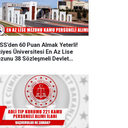
SS'den 60 Puan Almak Yeterli!
ciyes Üniversitesi En Az Lise
zunu 38 Sözleşmeli Devlet
rsoneli Alımı Yapacak