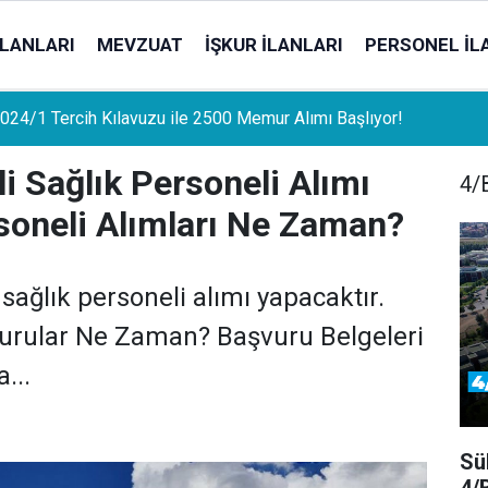
İLANLARI
MEVZUAT
İŞKUR İLANLARI
PERSONEL İL
uat Sahipleri İçin Önemli Gelişme: Stopaj Oranları Artıyor!
 Sağlık Personeli Alımı
4/B
rsoneli Alımları Ne Zaman?
sağlık personeli alımı yapacaktır.
vurular Ne Zaman? Başvuru Belgeleri
...
Sü