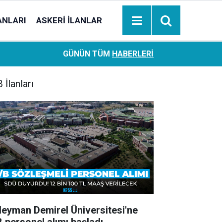
ANLARI
ASKERI İLANLAR
Ziraat Bankası başvuran emeklilere hemen ödeme yapıy
18:05
GÜNÜN TÜM
HABERLERI
hesaplara geçiyor
 İlanları
leyman Demirel Üniversitesi'ne