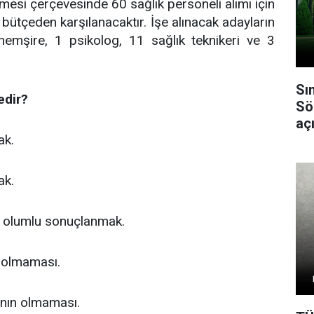
mesi çerçevesinde 60 sağlık personeli alımı için
el bütçeden karşılanacaktır. İşe alınacak adayların
hemşire, 1 psikolog, 11 sağlık teknikeri ve 3
Sı
edir?
Sö
açı
ak.
ak.
a olumlu sonuçlanmak.
in olmaması.
ının olmaması.