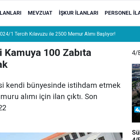
İLANLARI
MEVZUAT
İŞKUR İLANLARI
PERSONEL İL
uat Sahipleri İçin Önemli Gelişme: Stopaj Oranları Artıyor!
i Kamuya 100 Zabıta
4/B
ak
si kendi bünyesinde istihdam etmek
ru alımı için ilan çıktı. Son
22
Sü