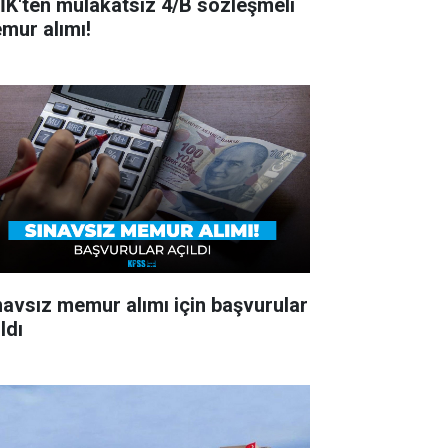
İK'ten mülakatsız 4/B sözleşmeli
mur alımı!
navsız memur alımı için başvurular
ldı