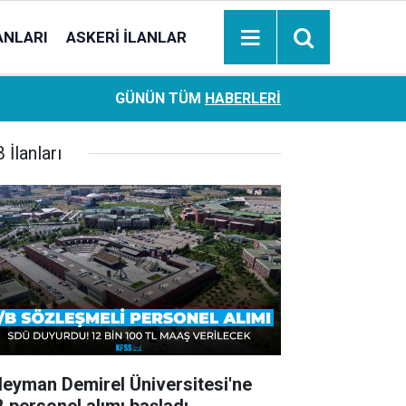
ANLARI
ASKERI İLANLAR
Ziraat Bankası başvuran emeklilere hemen ödeme yapıy
18:05
GÜNÜN TÜM
HABERLERI
hesaplara geçiyor
 İlanları
leyman Demirel Üniversitesi'ne