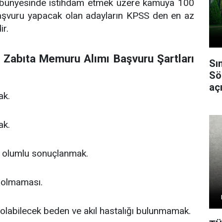
i bünyesinde istihdam etmek üzere kamuya 100
 Başvuru yapacak olan adayların KPSS den en az
r.
 Zabıta Memuru Alımı Başvuru Şartları
Sı
Sö
açı
ak.
ak.
a olumlu sonuçlanmak.
in olmaması.
olabilecek beden ve akıl hastalığı bulunmamak.