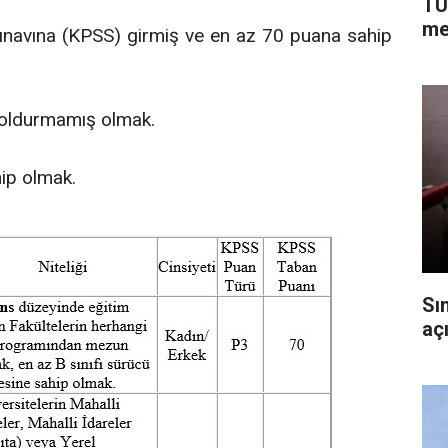
TÜ
me
ınavına (KPSS) girmiş ve en az 70 puana sahip
 doldurmamış olmak.
hip olmak.
Sı
açı