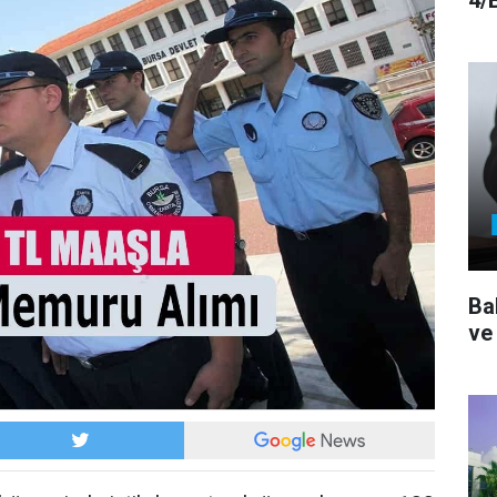
4/
Ba
ve 