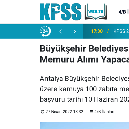
4/B 
e 2500 Memur Alımı Başlıyor!
24
21:20
TL Mevd
Büyükşehir Belediyes
Memuru Alımı Yapac
Antalya Büyükşehir Belediye
üzere kamuya 100 zabıta memu
başvuru tarihi 10 Haziran 20
27 Nisan 2022 13:32
4/B İlanları