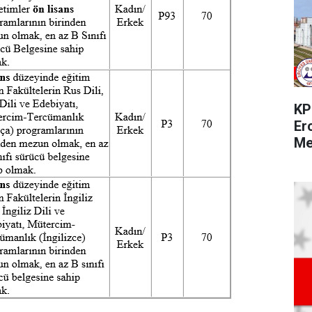
KP
Er
Me
Pe