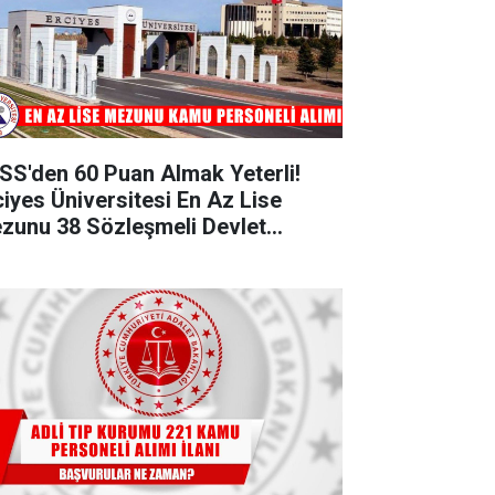
SS'den 60 Puan Almak Yeterli!
ciyes Üniversitesi En Az Lise
zunu 38 Sözleşmeli Devlet
rsoneli Alımı Yapacak