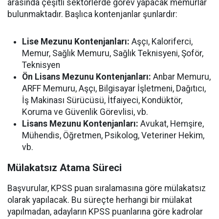
arasında çeşitli sektörlerde görev yapacak memurlar
bulunmaktadır. Başlıca kontenjanlar şunlardır:
Lise Mezunu Kontenjanları:
Aşçı, Kaloriferci,
Memur, Sağlık Memuru, Sağlık Teknisyeni, Şoför,
Teknisyen
Ön Lisans Mezunu Kontenjanları:
Anbar Memuru,
ARFF Memuru, Aşçı, Bilgisayar İşletmeni, Dağıtıcı,
İş Makinası Sürücüsü, İtfaiyeci, Kondüktör,
Koruma ve Güvenlik Görevlisi, vb.
Lisans Mezunu Kontenjanları:
Avukat, Hemşire,
Mühendis, Öğretmen, Psikolog, Veteriner Hekim,
vb.
Mülakatsız Atama Süreci
Başvurular, KPSS puan sıralamasına göre mülakatsız
olarak yapılacak. Bu süreçte herhangi bir mülakat
yapılmadan, adayların KPSS puanlarına göre kadrolar