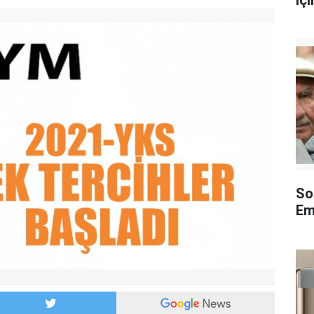
içi
So
Em