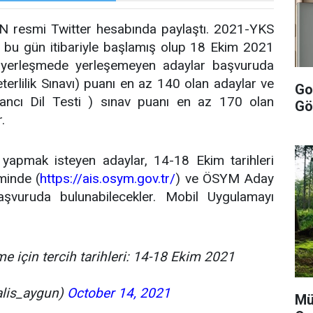
 resmi Twitter hesabında paylaştı. 2021-YKS
r bu gün itibariyle başlamış olup 18 Ekim 2021
i yerleşmede yerleşemeyen adaylar başvuruda
rlilik Sınavı) puanı en az 140 olan adaylar ve
Goo
bancı Dil Testi ) sınav puanı en az 170 olan
Gö
.
yapmak isteyen adaylar, 14-18 Ekim tarihleri
minde (
https://ais.osym.gov.tr/
) ve ÖSYM Aday
şvuruda bulunabilecekler. Mobil Uygulamayı
e için tercih tarihleri: 14-18 Ekim 2021
alis_aygun)
October 14, 2021
Mü