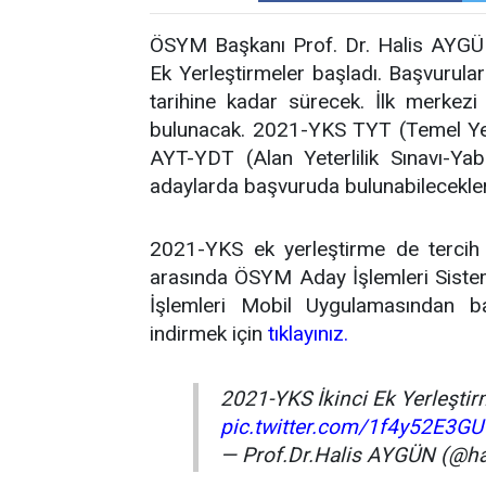
ÖSYM Başkanı Prof. Dr. Halis AYGÜN
Ek Yerleştirmeler başladı. Başvurula
tarihine kadar sürecek. İlk merkez
bulunacak. 2021-YKS TYT (Temel Yete
AYT-YDT (Alan Yeterlilik Sınavı-Ya
adaylarda başvuruda bulunabilecekler
2021-YKS ek yerleştirme de tercih 
arasında ÖSYM Aday İşlemleri Siste
İşlemleri Mobil Uygulamasından ba
indirmek için
tıklayınız.
2021-YKS İkinci Ek Yerleştirm
pic.twitter.com/1f4y52E3GU
— Prof.Dr.Halis AYGÜN (@h