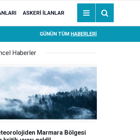
ANLARI
ASKERI İLANLAR
Ziraat Bankası başvuran emeklilere hemen ödeme yapıy
18:05
GÜNÜN TÜM
HABERLERI
hesaplara geçiyor
ncel Haberler
teorolojiden Marmara Bölgesi