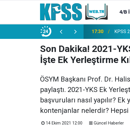
4/B 
e 2500 Memur Alımı Başlıyor!
24
21:20
TL Mevd
Son Dakika! 2021-YKS
İşte Ek Yerleştirme K
ÖSYM Başkanı Prof. Dr. Hali
paylaştı. 2021-YKS Ek Yerleşt
başvuruları nasıl yapılır? Ek 
kontenjanlar nelerdir? Hepsi
14 Ekim 2021 12:00
Güncel Haberler