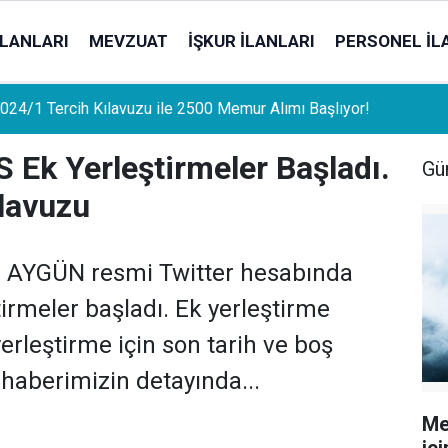
İLANLARI
MEVZUAT
İŞKUR İLANLARI
PERSONEL İL
uat Sahipleri İçin Önemli Gelişme: Stopaj Oranları Artıyor!
 Ek Yerleştirmeler Başladı.
Gü
ılavuzu
s AYGÜN resmi Twitter hesabında
irmeler başladı. Ek yerleştirme
yerleştirme için son tarih ve boş
 haberimizin detayında...
Me