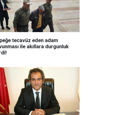
peğe tecavüz eden adam
vunması ile akıllara durgunluk
di!