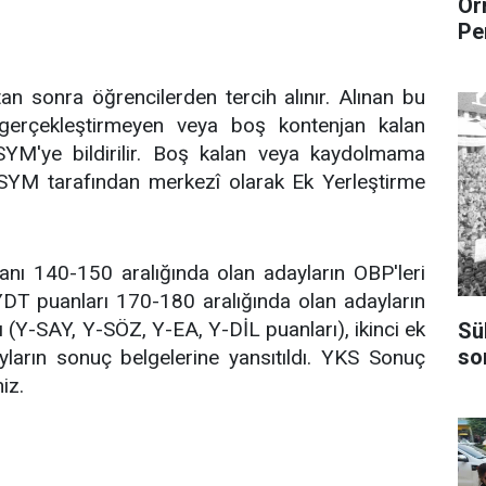
Or
Pe
tan sonra öğrencilerden tercih alınır. Alınan bu
 gerçekleştirmeyen veya boş kontenjan kalan
ÖSYM'ye bildirilir. Boş kalan veya kaydolmama
SYM tarafından merkezî olarak Ek Yerleştirme
ı 140-150 aralığında olan adayların OBP'leri
YDT puanları 170-180 aralığında olan adayların
ı (Y-SAY, Y-SÖZ, Y-EA, Y-DİL puanları), ikinci ek
Sü
so
yların sonuç belgelerine yansıtıldı. YKS Sonuç
iz.