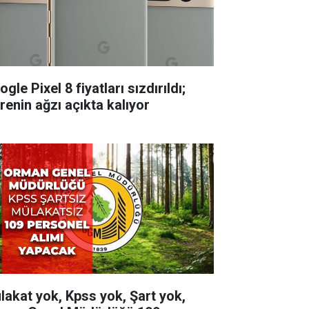
gle Pixel 8 fiyatları sızdırıldı;
renin ağzı açıkta kalıyor
lakat yok, Kpss yok, Şart yok,