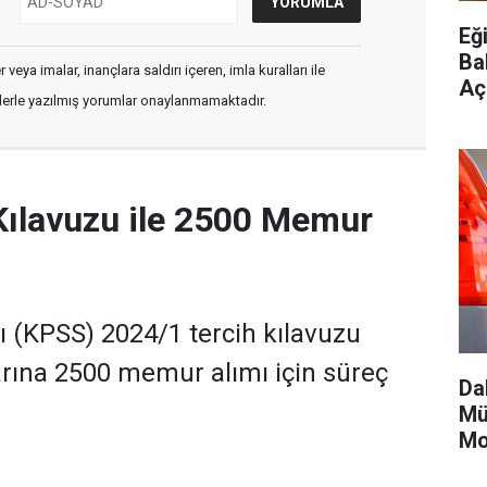
Eği
Ba
veya imalar, inançlara saldırı içeren, imla kuralları ile
Aç
flerle yazılmış yorumlar onaylanmamaktadır.
Kılavuzu ile 2500 Memur
(KPSS) 2024/1 tercih kılavuzu
rına 2500 memur alımı için süreç
Da
Mü
Mo