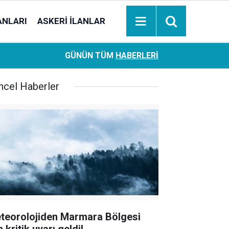
ANLARI
ASKERI İLANLAR
Ziraat Bankası başvuran emeklilere hemen ödeme yapıy
18:05
GÜNÜN TÜM
HABERLERI
hesaplara geçiyor
ncel Haberler
teorolojiden Marmara Bölgesi