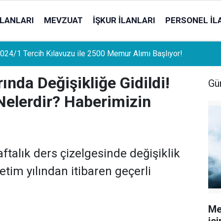
İLANLARI
MEVZUAT
İŞKUR İLANLARI
PERSONEL İL
uat Sahipleri İçin Önemli Gelişme: Stopaj Oranları Artıyor!
nda Değişikliğe Gidildi!
Gü
 Nelerdir? Haberimizin
talık ders çizelgesinde değişiklik
etim yılından itibaren geçerli
Me