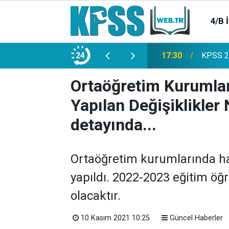
4/B 
e 2500 Memur Alımı Başlıyor!
24
21:20
TL Mevd
Ortaöğretim Kurumları
Yapılan Değişiklikler
detayında...
Ortaöğretim kurumlarında haf
yapıldı. 2022-2023 eğitim öğr
olacaktır.
10 Kasım 2021 10:25
Güncel Haberler