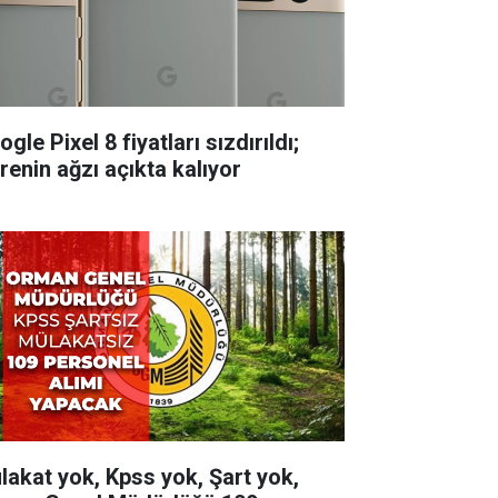
gle Pixel 8 fiyatları sızdırıldı;
renin ağzı açıkta kalıyor
lakat yok, Kpss yok, Şart yok,