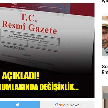
içi
So
Em