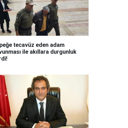
peğe tecavüz eden adam
vunması ile akıllara durgunluk
di!