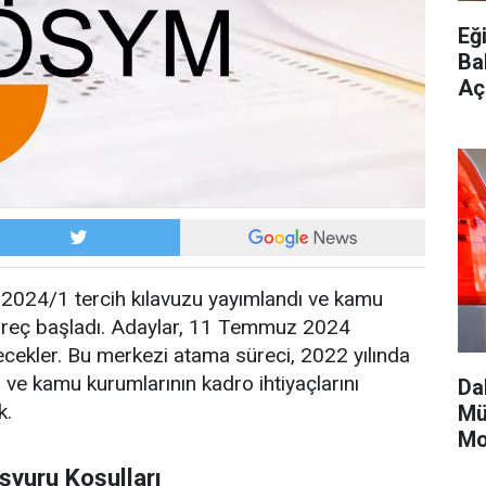
Eği
Ba
Aç
024/1 tercih kılavuzu yayımlandı ve kamu
üreç başladı. Adaylar, 11 Temmuz 2024
ilecekler. Bu merkezi atama süreci, 2022 yılında
 ve kamu kurumlarının kadro ihtiyaçlarını
Da
k.
Mü
Mo
şvuru Koşulları