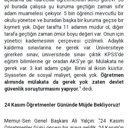
yıl burada çalışsa şu kuruma geçtiğin zaman sıfır
adam muamelesi çekiyor. 5 bin öğrenci mevcutlu bir
okulu yönetse ve buradan başka bir kuruma geçse bir
kıymeti yok. Diğer tarafta 11 adamın müdür ol, diğer
tarafa geçtiğin zaman ömür boyu değeri var. Onun için
yönetici kademesinin çerçevesi çizilmeli. Adaylık
kaldırma sınavlarına ne gerek var. Üniversiteye
girerken sınav, üniversitede sınav çıktık KPSS'de
eğitim bilimlerine gir oradan AKS'ye gir. Mülakata ne
gerek var. 3 kat adamı çağır. Birini al ikisin küstür.
Siyaseten de sosyal maliyet, gerek yok.
Öğretmen
alımında mülakata da gerek yok zaten devlet
güvenlik soruşturmasını yapıyor.
" dedi.
24 Kasım Öğretmenler Gününde Müjde Bekliyoruz!
Memur-Sen Genel Başkanı Ali Yalçın: "24 Kasım
Öğretmenler Günü öncesi bir araya geldik. 24 Kasım'ın