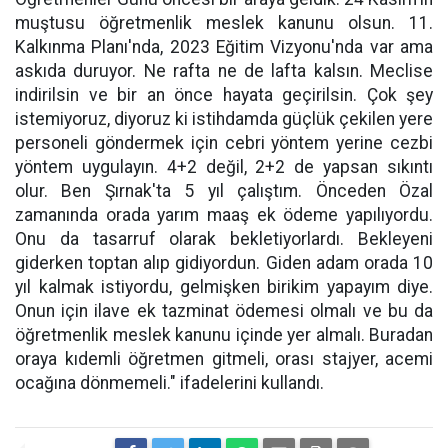
muştusu öğretmenlik meslek kanunu olsun. 11.
Kalkınma Planı'nda, 2023 Eğitim Vizyonu'nda var ama
askıda duruyor. Ne rafta ne de lafta kalsın. Meclise
indirilsin ve bir an önce hayata geçirilsin. Çok şey
istemiyoruz, diyoruz ki istihdamda güçlük çekilen yere
personeli göndermek için cebri yöntem yerine cezbi
yöntem uygulayın. 4+2 değil, 2+2 de yapsan sıkıntı
olur. Ben Şırnak'ta 5 yıl çalıştım. Önceden Özal
zamanında orada yarım maaş ek ödeme yapılıyordu.
Onu da tasarruf olarak bekletiyorlardı. Bekleyeni
giderken toptan alıp gidiyordun. Giden adam orada 10
yıl kalmak istiyordu, gelmişken birikim yapayım diye.
Onun için ilave ek tazminat ödemesi olmalı ve bu da
öğretmenlik meslek kanunu içinde yer almalı. Buradan
oraya kıdemli öğretmen gitmeli, orası stajyer, acemi
ocağına dönmemeli." ifadelerini kullandı.