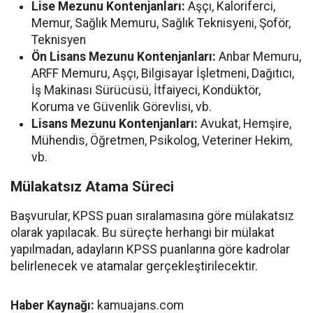
Lise Mezunu Kontenjanları:
Aşçı, Kaloriferci,
Memur, Sağlık Memuru, Sağlık Teknisyeni, Şoför,
Teknisyen
Ön Lisans Mezunu Kontenjanları:
Anbar Memuru,
ARFF Memuru, Aşçı, Bilgisayar İşletmeni, Dağıtıcı,
İş Makinası Sürücüsü, İtfaiyeci, Kondüktör,
Koruma ve Güvenlik Görevlisi, vb.
Lisans Mezunu Kontenjanları:
Avukat, Hemşire,
Mühendis, Öğretmen, Psikolog, Veteriner Hekim,
vb.
Mülakatsız Atama Süreci
Başvurular, KPSS puan sıralamasına göre mülakatsız
olarak yapılacak. Bu süreçte herhangi bir mülakat
yapılmadan, adayların KPSS puanlarına göre kadrolar
belirlenecek ve atamalar gerçekleştirilecektir.
Haber Kaynağı:
kamuajans.com