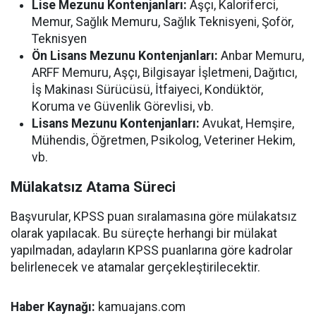
Lise Mezunu Kontenjanları:
Aşçı, Kaloriferci,
Memur, Sağlık Memuru, Sağlık Teknisyeni, Şoför,
Teknisyen
Ön Lisans Mezunu Kontenjanları:
Anbar Memuru,
ARFF Memuru, Aşçı, Bilgisayar İşletmeni, Dağıtıcı,
İş Makinası Sürücüsü, İtfaiyeci, Kondüktör,
Koruma ve Güvenlik Görevlisi, vb.
Lisans Mezunu Kontenjanları:
Avukat, Hemşire,
Mühendis, Öğretmen, Psikolog, Veteriner Hekim,
vb.
Mülakatsız Atama Süreci
Başvurular, KPSS puan sıralamasına göre mülakatsız
olarak yapılacak. Bu süreçte herhangi bir mülakat
yapılmadan, adayların KPSS puanlarına göre kadrolar
belirlenecek ve atamalar gerçekleştirilecektir.
Haber Kaynağı:
kamuajans.com