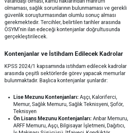
vatandaşı olması, kamu haklarından mahrum
olmaması, sağlık sorunlarının bulunmaması ve gerekli
güvenlik soruşturmasından olumlu sonuç alması
gerekmektedir. Tercihler, belirtilen tarihler arasında
ÖSYM'nin ilan edeceği kontenjanlar doğrultusunda
gerçekleştirilecek.
Kontenjanlar ve İstihdam Edilecek Kadrolar
KPSS 2024/1 kapsamında istihdam edilecek kadrolar
arasında çeşitli sektörlerde görev yapacak memurlar
bulunmaktadır. Başlıca kontenjanlar şunlardır:
Lise Mezunu Kontenjanları:
Aşçı, Kaloriferci,
Memur, Sağlık Memuru, Sağlık Teknisyeni, Şoför,
Teknisyen
Ön Lisans Mezunu Kontenjanları:
Anbar Memuru,
ARFF Memuru, Aşçı, Bilgisayar İşletmeni, Dağıtıcı,
İş Makinası Sürücüsü, İtfaiyeci, Kondüktör,