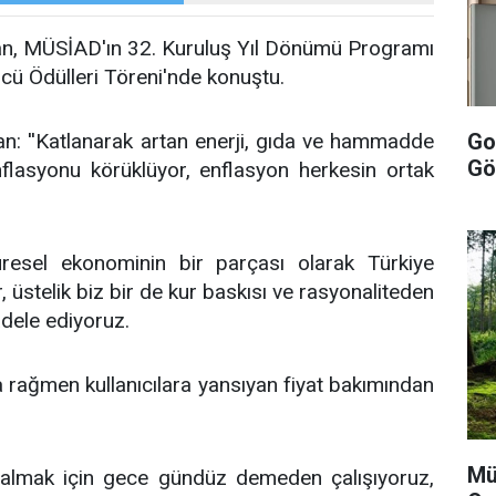
, MÜSİAD'ın 32. Kuruluş Yıl Dönümü Programı
ü Ödülleri Töreni'nde konuştu.
: ''Katlanarak artan enerji, gıda ve hammadde
Goo
Gö
nflasyonu körüklüyor, enflasyon herkesin ortak
esel ekonominin bir parçası olarak Türkiye
, üstelik biz bir de kur baskısı ve rasyonaliteden
adele ediyoruz.
una rağmen kullanıcılara yansıyan fiyat bakımından
Mü
e almak için gece gündüz demeden çalışıyoruz,