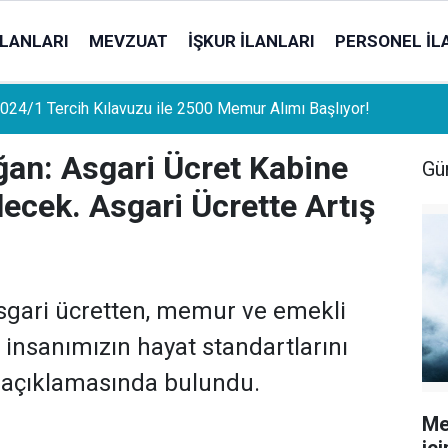
İLANLARI
MEVZUAT
İŞKUR İLANLARI
PERSONEL İL
uat Sahipleri İçin Önemli Gelişme: Stopaj Oranları Artıyor!
an: Asgari Ücret Kabine
Gü
ecek. Asgari Ücrette Artış
sgari ücretten, memur ve emekli
insanımızın hayat standartlarını
' açıklamasında bulundu.
Me