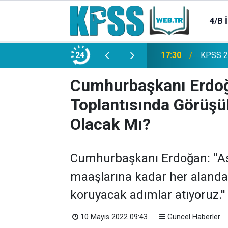
4/B 
e 2500 Memur Alımı Başlıyor!
24
21:20
TL Mevd
Cumhurbaşkanı Erdoğ
Toplantısında Görüşül
Olacak Mı?
Cumhurbaşkanı Erdoğan: ''A
maaşlarına kadar her alanda 
koruyacak adımlar atıyoruz.'
10 Mayıs 2022 09:43
Güncel Haberler