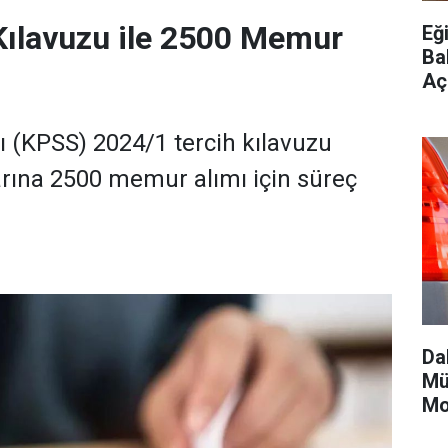
Kılavuzu ile 2500 Memur
Eği
Ba
Aç
(KPSS) 2024/1 tercih kılavuzu
rına 2500 memur alımı için süreç
Da
Mü
Mo