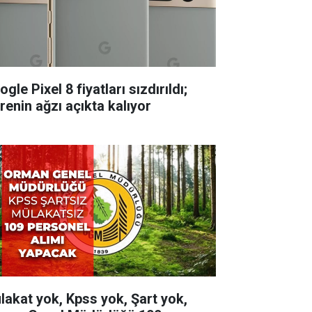
gle Pixel 8 fiyatları sızdırıldı;
renin ağzı açıkta kalıyor
lakat yok, Kpss yok, Şart yok,