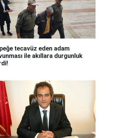
peğe tecavüz eden adam
vunması ile akıllara durgunluk
di!