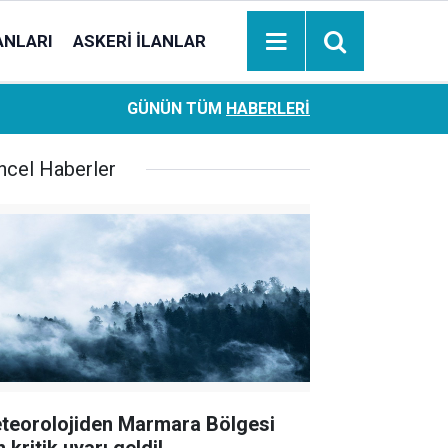
ANLARI
ASKERI İLANLAR
Ziraat Bankası başvuran emeklilere hemen ödeme yapıy
18:05
GÜNÜN TÜM
HABERLERI
hesaplara geçiyor
ncel Haberler
teorolojiden Marmara Bölgesi