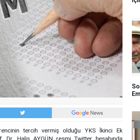
içi
So
Em
rencinin tercih vermiş olduğu YKS İkinci Ek
rof. Dr. Halis AYGÜN resmi Twitter hesabında