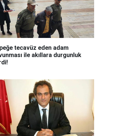
peğe tecavüz eden adam
vunması ile akıllara durgunluk
di!