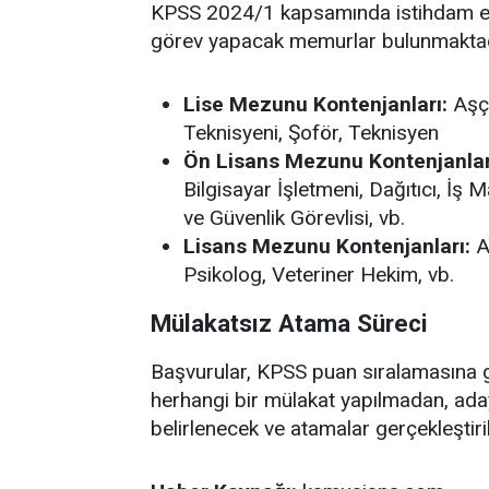
KPSS 2024/1 kapsamında istihdam edi
görev yapacak memurlar bulunmaktadır
Lise Mezunu Kontenjanları:
Aşçı
Teknisyeni, Şoför, Teknisyen
Ön Lisans Mezunu Kontenjanlar
Bilgisayar İşletmeni, Dağıtıcı, İş
ve Güvenlik Görevlisi, vb.
Lisans Mezunu Kontenjanları:
A
Psikolog, Veteriner Hekim, vb.
Mülakatsız Atama Süreci
Başvurular, KPSS puan sıralamasına g
herhangi bir mülakat yapılmadan, ada
belirlenecek ve atamalar gerçekleştiril