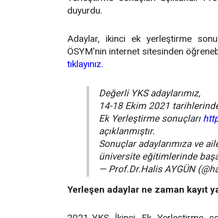
duyurdu.
Adaylar, ikinci ek yerleştirme sonuç
ÖSYM'nin internet sitesinden öğrenebi
tıklayınız.
Değerli YKS adaylarımız,
14-18 Ekim 2021 tarihlerinde
Ek Yerleştirme sonuçları
htt
açıklanmıştır.
Sonuçlar adaylarımıza ve aile
üniversite eğitimlerinde başa
— Prof.Dr.Halis AYGÜN (@h
Yerleşen adaylar ne zaman kayıt y
2021-YKS İkinci Ek Yerleştirme s