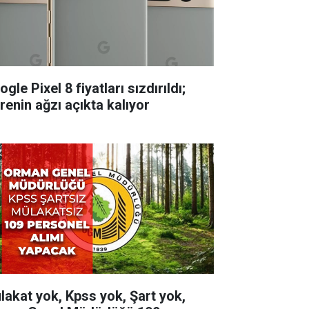
gle Pixel 8 fiyatları sızdırıldı;
renin ağzı açıkta kalıyor
lakat yok, Kpss yok, Şart yok,