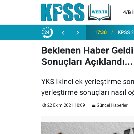
4/B 
e 2500 Memur Alımı Başlıyor!
24
21:20
TL Mevd
Beklenen Haber Geldi!
Sonuçları Açıklandı...
YKS İkinci ek yerleştirme son
yerleştirme sonuçları nasıl öğ
22 Ekim 2021 10:09
Güncel Haberler