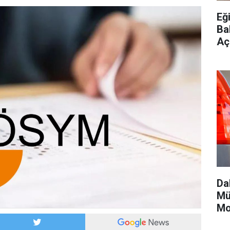
Eği
Ba
Aç
Da
Mü
Mo