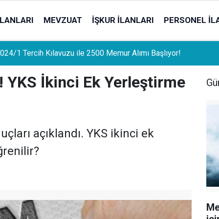
İLANLARI
MEVZUAT
İŞKUR İLANLARI
PERSONEL İL
uat Sahipleri İçin Önemli Gelişme: Stopaj Oranları Artıyor!
 YKS İkinci Ek Yerleştirme
Gü
uçları açıklandı. YKS ikinci ek
renilir?
Me