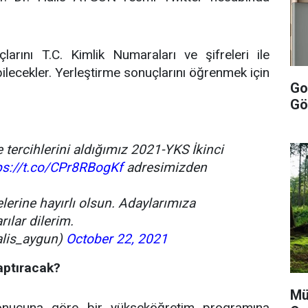
larını T.C. Kimlik Numaraları ve şifreleri ile
lecekler. Yerleştirme sonuçlarını öğrenmek için
Goo
Gö
 tercihlerini aldığımız 2021-YKS İkinci
ps://t.co/CPr8RBogKf
adresimizden
lerine hayırlı olsun. Adaylarımıza
rılar dilerim.
alis_aygun)
October 22, 2021
aptıracak?
Mü
onucuna göre bir yükseköğretim programına