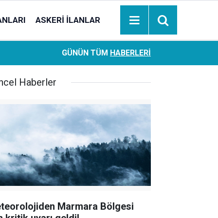
ANLARI
ASKERI İLANLAR
Ziraat Bankası başvuran emeklilere hemen ödeme yapıy
18:05
GÜNÜN TÜM
HABERLERI
hesaplara geçiyor
ncel Haberler
teorolojiden Marmara Bölgesi