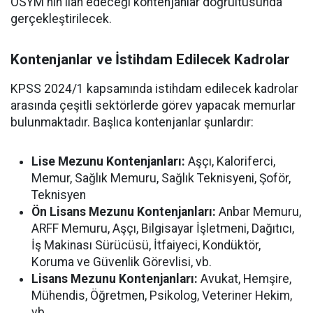
ÖSYM'nin ilan edeceği kontenjanlar doğrultusunda
gerçekleştirilecek.
Kontenjanlar ve İstihdam Edilecek Kadrolar
KPSS 2024/1 kapsamında istihdam edilecek kadrolar
arasında çeşitli sektörlerde görev yapacak memurlar
bulunmaktadır. Başlıca kontenjanlar şunlardır:
Lise Mezunu Kontenjanları:
Aşçı, Kaloriferci,
Memur, Sağlık Memuru, Sağlık Teknisyeni, Şoför,
Teknisyen
Ön Lisans Mezunu Kontenjanları:
Anbar Memuru,
ARFF Memuru, Aşçı, Bilgisayar İşletmeni, Dağıtıcı,
İş Makinası Sürücüsü, İtfaiyeci, Kondüktör,
Koruma ve Güvenlik Görevlisi, vb.
Lisans Mezunu Kontenjanları:
Avukat, Hemşire,
Mühendis, Öğretmen, Psikolog, Veteriner Hekim,
vb.