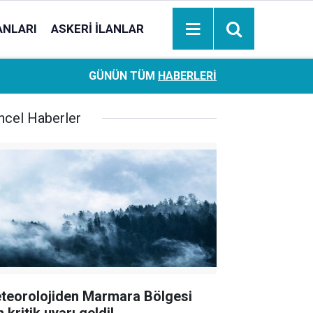
ANLARI
ASKERI İLANLAR
Ziraat Bankası başvuran emeklilere hemen ödeme yapıy
18:05
GÜNÜN TÜM
HABERLERI
hesaplara geçiyor
ncel Haberler
teorolojiden Marmara Bölgesi