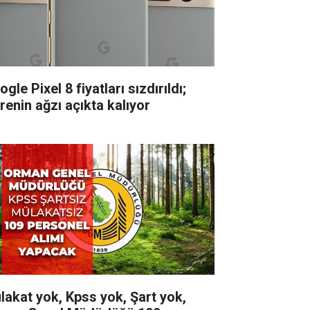
gle Pixel 8 fiyatları sızdırıldı;
renin ağzı açıkta kalıyor
lakat yok, Kpss yok, Şart yok,