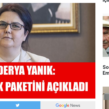
içi
So
Em