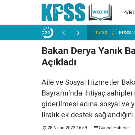
4/B 
e 2500 Memur Alımı Başlıyor!
24
21:20
TL Mevd
Bakan Derya Yanık Ba
Açıkladı
Aile ve Sosyal Hizmetler Ba
Bayramı’nda ihtiyaç sahiplerin
giderilmesi adına sosyal ve 
liralık ek destek sağlandığını
28 Nisan 2022 16:59
Güncel Haberler