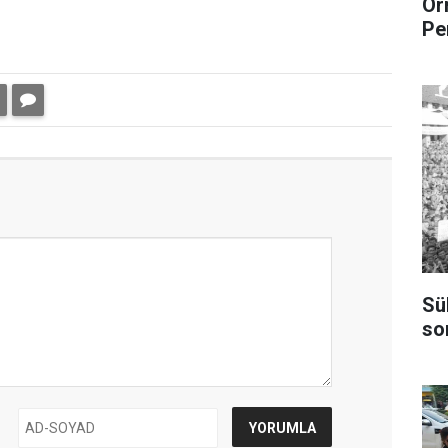
Or
Pe
Sü
so