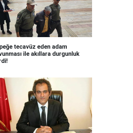
peğe tecavüz eden adam
vunması ile akıllara durgunluk
di!