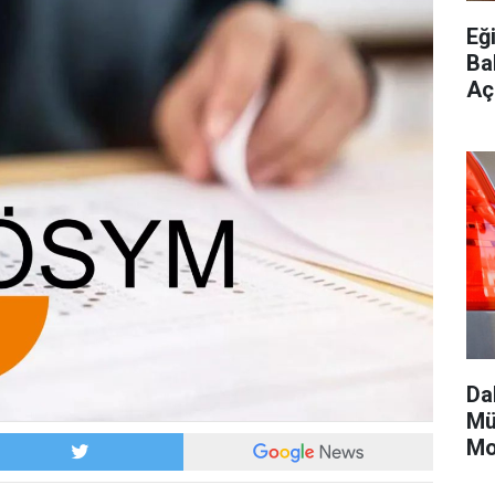
Eği
Ba
Aç
Da
Mü
Mo