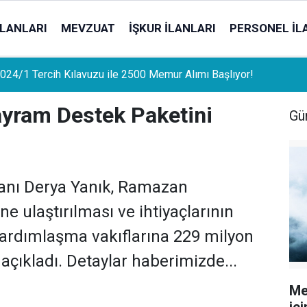
İLANLARI
MEVZUAT
İŞKUR İLANLARI
PERSONEL İL
uat Sahipleri İçin Önemli Gelişme: Stopaj Oranları Artıyor!
yram Destek Paketini
Gü
kanı Derya Yanık, Ramazan
e ulaştırılması ve ihtiyaçlarının
yardımlaşma vakıflarına 229 milyon
 açıkladı. Detaylar haberimizde...
Me