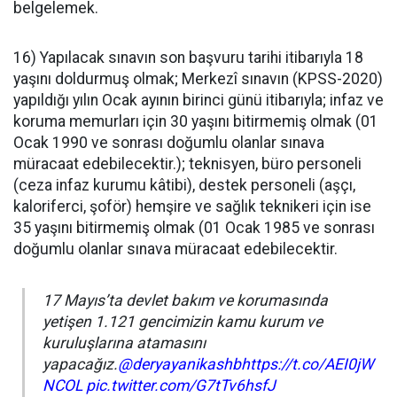
belgelemek.
16) Yapılacak sınavın son başvuru tarihi itibarıyla 18
yaşını doldurmuş olmak; Merkezî sınavın (KPSS-2020)
yapıldığı yılın Ocak ayının birinci günü itibarıyla; infaz ve
koruma memurları için 30 yaşını bitirmemiş olmak (01
Ocak 1990 ve sonrası doğumlu olanlar sınava
müracaat edebilecektir.); teknisyen, büro personeli
(ceza infaz kurumu kâtibi), destek personeli (aşçı,
kaloriferci, şoför) hemşire ve sağlık teknikeri için ise
35 yaşını bitirmemiş olmak (01 Ocak 1985 ve sonrası
doğumlu olanlar sınava müracaat edebilecektir.
17 Mayıs’ta devlet bakım ve korumasında
yetişen 1.121 gencimizin kamu kurum ve
kuruluşlarına atamasını
yapacağız.
@deryayanikashb
https://t.co/AEI0jW
NCOL
pic.twitter.com/G7tTv6hsfJ