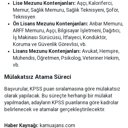
Lise Mezunu Kontenjanları:
Aşçı, Kaloriferci,
Memur, Sağlık Memuru, Sağlık Teknisyeni, Şoför,
Teknisyen
Ön Lisans Mezunu Kontenjanları:
Anbar Memuru,
ARFF Memuru, Aşçı, Bilgisayar İşletmeni, Dağıtıcı,
İş Makinası Sürücüsü, İtfaiyeci, Kondüktör,
Koruma ve Güvenlik Görevlisi, vb.
Lisans Mezunu Kontenjanları:
Avukat, Hemşire,
Mühendis, Öğretmen, Psikolog, Veteriner Hekim,
vb.
Mülakatsız Atama Süreci
Başvurular, KPSS puan sıralamasına göre mülakatsız
olarak yapılacak. Bu süreçte herhangi bir mülakat
yapılmadan, adayların KPSS puanlarına göre kadrolar
belirlenecek ve atamalar gerçekleştirilecektir.
Haber Kaynağı:
kamuajans.com