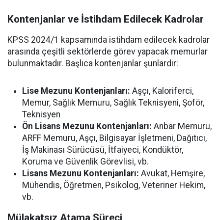
Kontenjanlar ve İstihdam Edilecek Kadrolar
KPSS 2024/1 kapsamında istihdam edilecek kadrolar
arasında çeşitli sektörlerde görev yapacak memurlar
bulunmaktadır. Başlıca kontenjanlar şunlardır:
Lise Mezunu Kontenjanları:
Aşçı, Kaloriferci,
Memur, Sağlık Memuru, Sağlık Teknisyeni, Şoför,
Teknisyen
Ön Lisans Mezunu Kontenjanları:
Anbar Memuru,
ARFF Memuru, Aşçı, Bilgisayar İşletmeni, Dağıtıcı,
İş Makinası Sürücüsü, İtfaiyeci, Kondüktör,
Koruma ve Güvenlik Görevlisi, vb.
Lisans Mezunu Kontenjanları:
Avukat, Hemşire,
Mühendis, Öğretmen, Psikolog, Veteriner Hekim,
vb.
Mülakatsız Atama Süreci