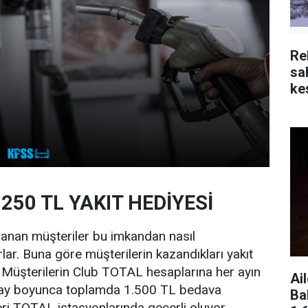
Re
sa
kes
250 TL YAKIT HEDİYESİ
zanan müşteriler bu imkandan nasıl
lar. Buna göre müşterilerin kazandıkları yakıt
r. Müşterilerin Club TOTAL hesaplarına her ayın
Ai
6 ay boyunca toplamda 1.500 TL bedava
Ba
leri TOTAL istasyonlarında geçerli oluyor.