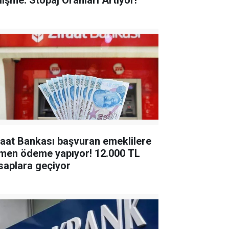
lişme: Stopaj Oranları Artıyor!
raat Bankası başvuran emeklilere
en ödeme yapıyor! 12.000 TL
saplara geçiyor