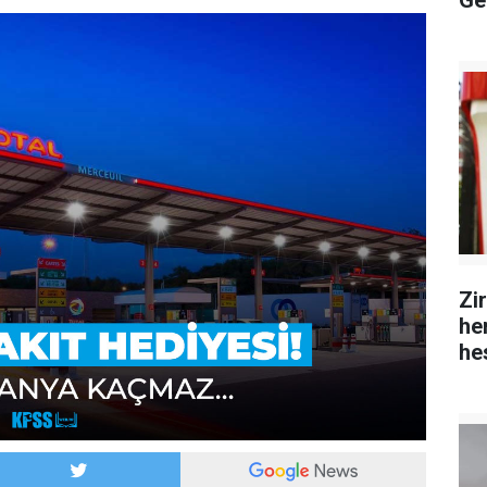
Ge
Zi
hem
he