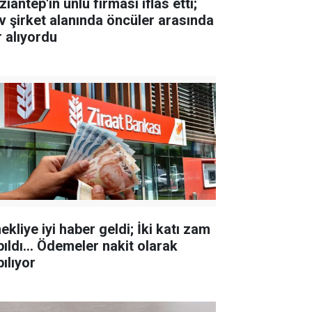
iantep'in ünlü firması iflas etti;
v şirket alanında öncüler arasında
r alıyordu
kliye iyi haber geldi; İki katı zam
pıldı... Ödemeler nakit olarak
ılıyor