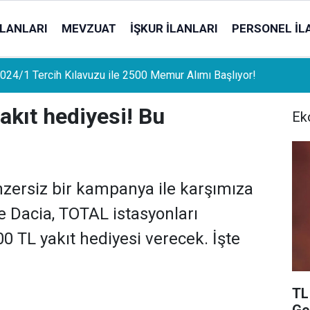
İLANLARI
MEVZUAT
İŞKUR İLANLARI
PERSONEL İL
uat Sahipleri İçin Önemli Gelişme: Stopaj Oranları Artıyor!
akıt hediyesi! Bu
Ek
nzersiz bir kampanya ile karşımıza
e Dacia, TOTAL istasyonları
00 TL yakıt hediyesi verecek. İşte
TL