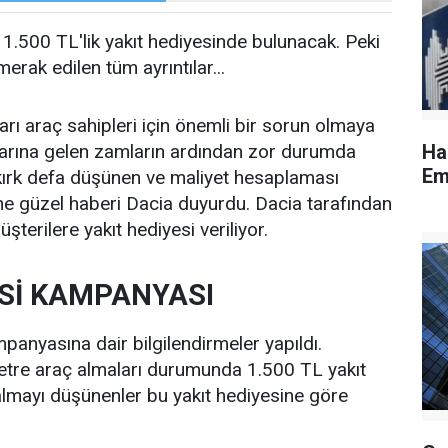
 1.500 TL'lik yakıt hediyesinde bulunacak. Peki
erak edilen tüm ayrıntılar...
ları araç sahipleri için önemli bir sorun olmaya
atlarına gelen zamların ardından zor durumda
Ha
Em
en kırk defa düşünen ve maliyet hesaplaması
e güzel haberi Dacia duyurdu. Dacia tarafından
erilere yakıt hediyesi veriliyor.
ESİ KAMPANYASI
anyasına dair bilgilendirmeler yapıldı.
metre araç almaları durumunda 1.500 TL yakıt
 almayı düşünenler bu yakıt hediyesine göre