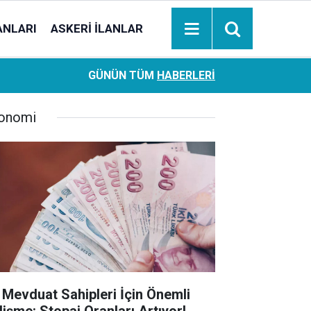
ANLARI
ASKERI İLANLAR
Ziraat Bankası başvuran emeklilere hemen ödeme yapıy
18:05
GÜNÜN TÜM
HABERLERI
hesaplara geçiyor
onomi
 Mevduat Sahipleri İçin Önemli