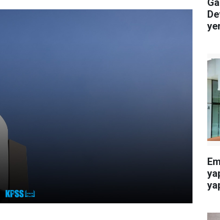
Gaz
De
ye
Eme
ya
yap