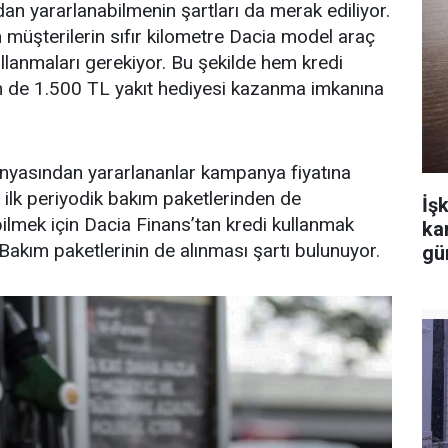
an yararlanabilmenin şartları da merak ediliyor.
müşterilerin sıfır kilometre Dacia model araç
ullanmaları gerekiyor. Bu şekilde hem kredi
em de 1.500 TL yakıt hediyesi kazanma imkanına
anyasından yararlananlar kampanya fiyatına
e ilk periyodik bakım paketlerinden de
İşk
abilmek için Dacia Finans’tan kredi kullanmak
ka
akım paketlerinin de alınması şartı bulunuyor.
gü