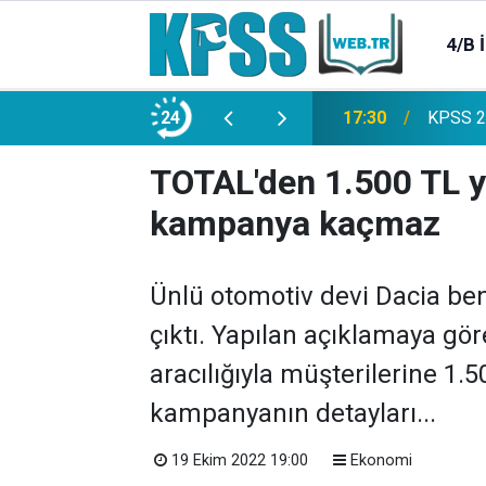
4/B 
e 2500 Memur Alımı Başlıyor!
24
21:20
TL Mevd
TOTAL'den 1.500 TL y
kampanya kaçmaz
Ünlü otomotiv devi Dacia be
çıktı. Yapılan açıklamaya gör
aracılığıyla müşterilerine 1.5
kampanyanın detayları...
19 Ekim 2022 19:00
Ekonomi