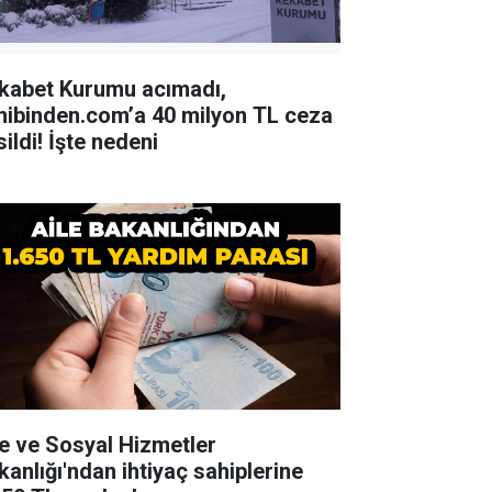
kabet Kurumu acımadı,
hibinden.com’a 40 milyon TL ceza
ildi! İşte nedeni
le ve Sosyal Hizmetler
kanlığı'ndan ihtiyaç sahiplerine