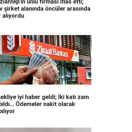
iantep'in ünlü firması iflas etti;
v şirket alanında öncüler arasında
r alıyordu
kliye iyi haber geldi; İki katı zam
pıldı... Ödemeler nakit olarak
ılıyor