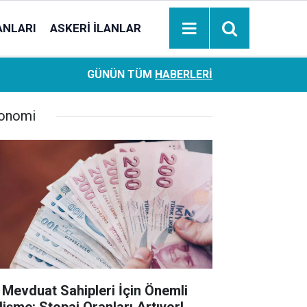
ANLARI
ASKERI İLANLAR
Ziraat Bankası başvuran emeklilere hemen ödeme yapıy
18:05
GÜNÜN TÜM
HABERLERI
hesaplara geçiyor
onomi
 Mevduat Sahipleri İçin Önemli