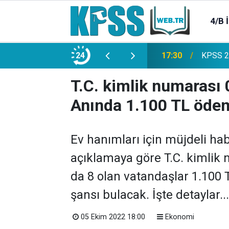
4/B 
e 2500 Memur Alımı Başlıyor!
24
21:20
TL Mevd
T.C. kimlik numarası 0
Anında 1.100 TL öde
Ev hanımları için müjdeli hab
açıklamaya göre T.C. kimlik n
da 8 olan vatandaşlar 1.100
şansı bulacak. İşte detaylar...
05 Ekim 2022 18:00
Ekonomi