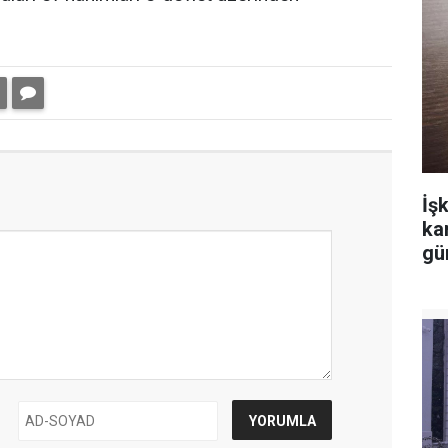
İşk
ka
gü