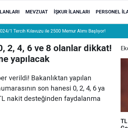
İLANLARI
MEVZUAT
İŞKUR İLANLARI
PERSONEL İL
uat Sahipleri İçin Önemli Gelişme: Stopaj Oranları Artıyor!
, 2, 4, 6 ve 8 olanlar dikkat!
Ek
me yapılacak
er verildi! Bakanlıktan yapılan
umarasının son hanesi 0, 2, 4, 6 ya
 TL nakit desteğinden faydalanma
TL