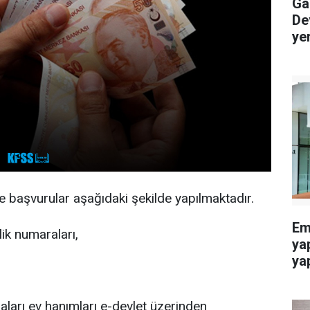
Gaz
De
ye
 başvurular aşağıdaki şekilde yapılmaktadır.
Eme
lik numaraları,
ya
yap
ları ev hanımları e-devlet üzerinden