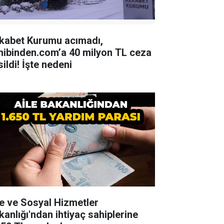
kabet Kurumu acımadı,
hibinden.com’a 40 milyon TL ceza
ildi! İşte nedeni
le ve Sosyal Hizmetler
kanlığı'ndan ihtiyaç sahiplerine