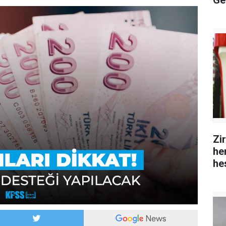
Ge
Zi
hem
he