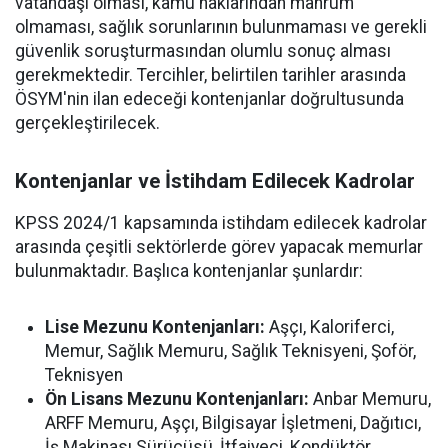
vatandaşı olması, kamu haklarından mahrum
olmaması, sağlık sorunlarının bulunmaması ve gerekli
güvenlik soruşturmasından olumlu sonuç alması
gerekmektedir. Tercihler, belirtilen tarihler arasında
ÖSYM'nin ilan edeceği kontenjanlar doğrultusunda
gerçekleştirilecek.
Kontenjanlar ve İstihdam Edilecek Kadrolar
KPSS 2024/1 kapsamında istihdam edilecek kadrolar
arasında çeşitli sektörlerde görev yapacak memurlar
bulunmaktadır. Başlıca kontenjanlar şunlardır:
Lise Mezunu Kontenjanları:
Aşçı, Kaloriferci,
Memur, Sağlık Memuru, Sağlık Teknisyeni, Şoför,
Teknisyen
Ön Lisans Mezunu Kontenjanları:
Anbar Memuru,
ARFF Memuru, Aşçı, Bilgisayar İşletmeni, Dağıtıcı,
İş Makinası Sürücüsü, İtfaiyeci, Kondüktör,