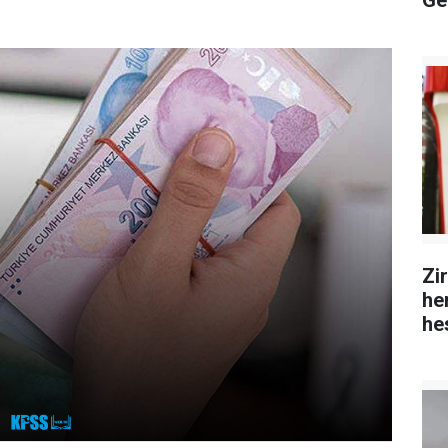
Ge
Zi
hem
he