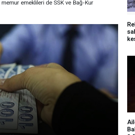
e memur emeklileri de SSK ve Bağ-Kur
Re
sa
kes
Ai
Ba