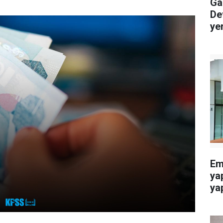
Gaz
De
ye
Eme
ya
yap