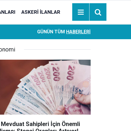
ANLARI
ASKERI İLANLAR
Ziraat Bankası başvuran emeklilere hemen ödeme yapıy
18:05
GÜNÜN TÜM
HABERLERI
hesaplara geçiyor
onomi
 Mevduat Sahipleri İçin Önemli