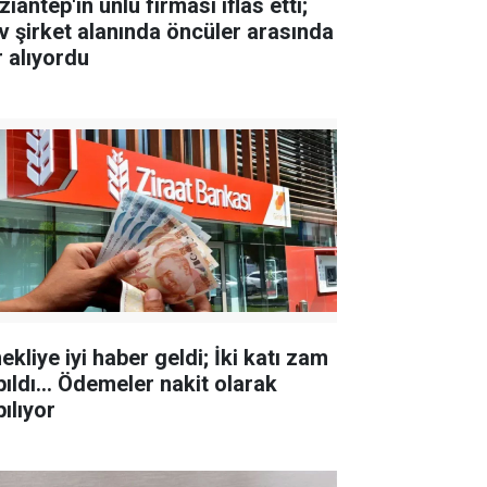
iantep'in ünlü firması iflas etti;
v şirket alanında öncüler arasında
r alıyordu
kliye iyi haber geldi; İki katı zam
pıldı... Ödemeler nakit olarak
ılıyor