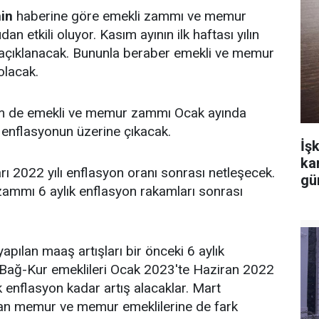
in
haberine göre emekli zammı ve memur
 etkili oluyor. Kasım ayının ilk haftası yılın
rı açıklanacak. Bununla beraber emekli ve memur
olacak.
em de emekli ve memur zammı Ocak ayında
e enflasyonun üzerine çıkacak.
İşk
ka
rı 2022 yılı enflasyon oranı sonrası netleşecek.
gü
mmı 6 aylık enflasyon rakamları sonrası
pılan maaş artışları bir önceki 6 aylık
 Bağ-Kur emeklileri Ocak 2023'te Haziran 2022
k enflasyon kadar artış alacaklar. Mart
an memur ve memur emeklilerine de fark