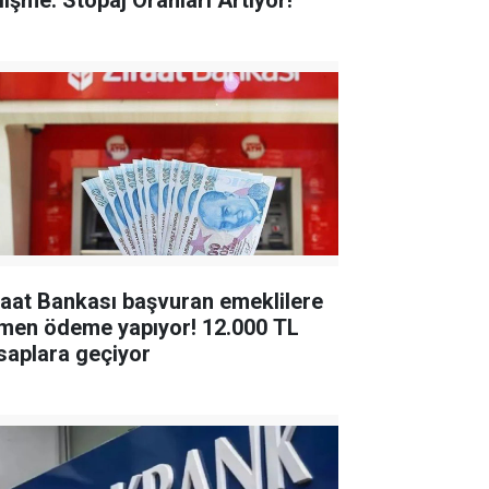
lişme: Stopaj Oranları Artıyor!
raat Bankası başvuran emeklilere
en ödeme yapıyor! 12.000 TL
saplara geçiyor