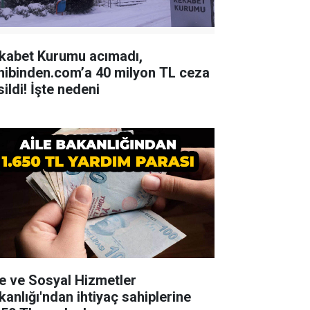
kabet Kurumu acımadı,
hibinden.com’a 40 milyon TL ceza
ildi! İşte nedeni
le ve Sosyal Hizmetler
kanlığı'ndan ihtiyaç sahiplerine