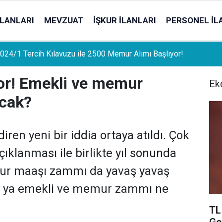
İLANLARI
MEVZUAT
İŞKUR İLANLARI
PERSONEL İL
uat Sahipleri İçin Önemli Gelişme: Stopaj Oranları Artıyor!
iyor! Emekli ve memur
Ek
acak?
iren yeni bir iddia ortaya atıldı. Çok
ıklanması ile birlikte yıl sonunda
ur maaşı zammı da yavaş yavaş
i ya emekli ve memur zammı ne
TL