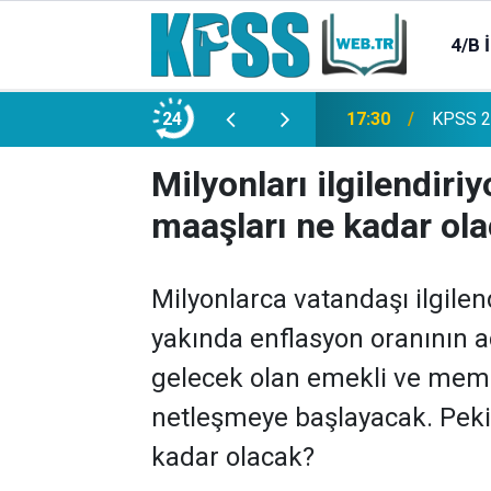
4/B 
e 2500 Memur Alımı Başlıyor!
24
21:20
TL Mevd
Milyonları ilgilendir
maaşları ne kadar ol
Milyonlarca vatandaşı ilgilend
yakında enflasyon oranının aç
gelecek olan emekli ve mem
netleşmeye başlayacak. Pek
kadar olacak?