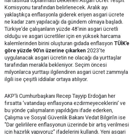
haftasında toplanması beklenen Asgari Ücret Tespit
Komisyonu tarafından belirlenecek. Aralık ayı
yaklaştıkça enflasyonla giderek eriyen asgari ücrete
ne kadar zam yapılacağı da gündem olmaya başladı.
Türkiye'de çalışanların yüzde 48'inin asgari ücretli
olduğu ve asgari ücretliler için en yüksek harcama
kalemlerinden birini oluşturan gıdada enflasyon
TÜİK'e
göre yüzde 90'ın üzerine çıkarken
2023'te
uygulanacak asgari ücretin ne olacağı da yurttaşlar
tarafından merakla bekleniyor. Seçim öncesi
milyonlarca yurttaşı ilgilendiren asgari ücret zammıyla
ilgili ise çeşitli iddialar ortaya atılıyor.
AKP'li Cumhurbaşkanı Recep Tayyip Erdoğan her
fırsatta ‘vatandaşı enflasyona ezdirmeyeceklerini’ ve
bu yönde çalışmaların yapıldığını ifade ederken,
Çalışma ve Sosyal Güvenlik Bakanı Vedat Bilgin’in ise
"Dar gelirlilere enflasyonun üzerinde bir artış verilmesi
için hazırlık yapıyoruz” ifadelerini kullandı. Yeni asgari