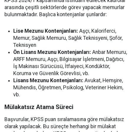
KPSS 2024/1 kapsamında istihdam edilecek kadrolar
arasında çeşitli sektörlerde görev yapacak memurlar
bulunmaktadır. Başlıca kontenjanlar şunlardır:
Lise Mezunu Kontenjanları:
Aşçı, Kaloriferci,
Memur, Sağlık Memuru, Sağlık Teknisyeni, Şoför,
Teknisyen
Ön Lisans Mezunu Kontenjanları:
Anbar Memuru,
ARFF Memuru, Aşçı, Bilgisayar İşletmeni, Dağıtıcı,
İş Makinası Sürücüsü, İtfaiyeci, Kondüktör,
Koruma ve Güvenlik Görevlisi, vb.
Lisans Mezunu Kontenjanları:
Avukat, Hemşire,
Mühendis, Öğretmen, Psikolog, Veteriner Hekim,
vb.
Mülakatsız Atama Süreci
Başvurular, KPSS puan sıralamasına göre mülakatsız
olarak yapılacak. Bu süreçte herhangi bir mülakat