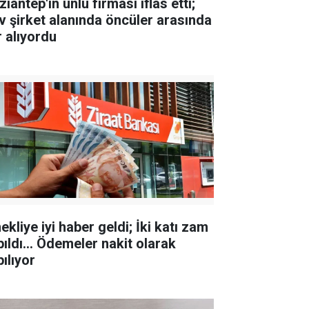
iantep'in ünlü firması iflas etti;
v şirket alanında öncüler arasında
r alıyordu
kliye iyi haber geldi; İki katı zam
pıldı... Ödemeler nakit olarak
ılıyor