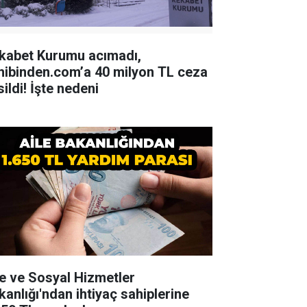
kabet Kurumu acımadı,
hibinden.com’a 40 milyon TL ceza
ildi! İşte nedeni
le ve Sosyal Hizmetler
kanlığı'ndan ihtiyaç sahiplerine