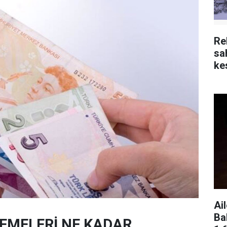
Re
sa
kes
Ai
Ba
DEMELERİ NE KADAR