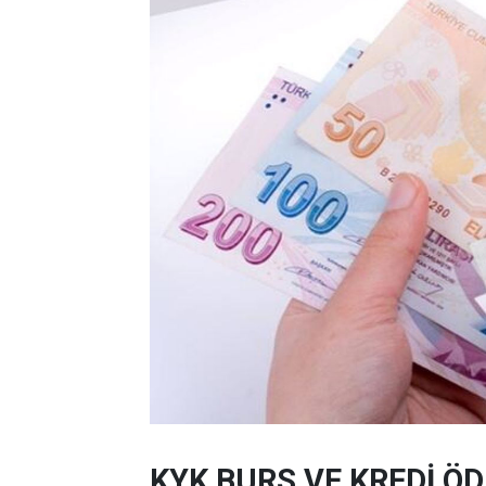
KYK BURS VE KREDİ Ö