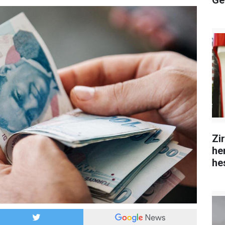
Ge
Zi
hem
he