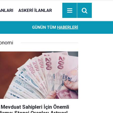
ANLARI
ASKERI İLANLAR
Ziraat Bankası başvuran emeklilere hemen ödeme yapıy
18:05
GÜNÜN TÜM
HABERLERI
hesaplara geçiyor
onomi
 Mevduat Sahipleri İçin Önemli