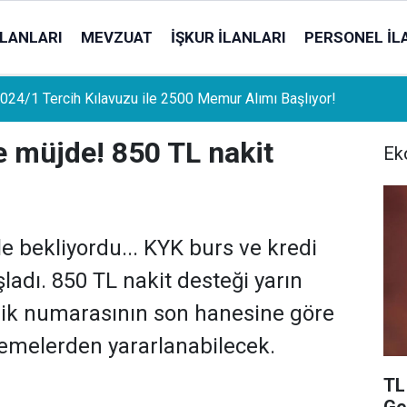
İLANLARI
MEVZUAT
İŞKUR İLANLARI
PERSONEL İL
uat Sahipleri İçin Önemli Gelişme: Stopaj Oranları Artıyor!
e müjde! 850 TL nakit
Ek
e bekliyordu... KYK burs ve kredi
ladı. 850 TL nakit desteği yarın
mlik numarasının son hanesine göre
demelerden yararlanabilecek.
TL