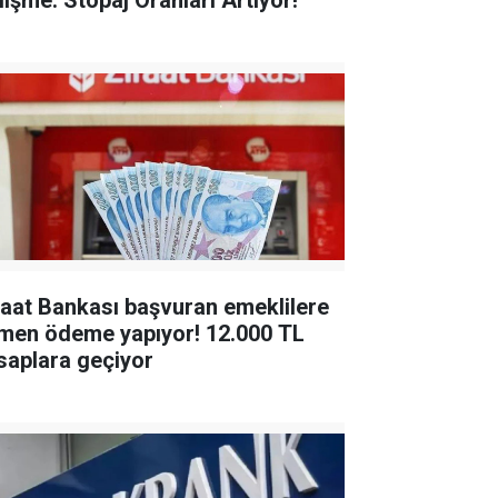
lişme: Stopaj Oranları Artıyor!
raat Bankası başvuran emeklilere
en ödeme yapıyor! 12.000 TL
saplara geçiyor