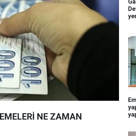
Gaz
De
ye
Eme
ya
yap
DEMELERİ NE ZAMAN