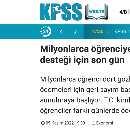
4/B 
e 2500 Memur Alımı Başlıyor!
24
21:20
TL Mevd
Milyonlarca öğrenciy
desteği için son gün
Milyonlarca öğrenci dört gözl
ödemeleri için geri sayım baş
sunulmaya başlıyor. T.C. ki
öğrenciler farklı günlerde ö
05 Kasım 2022 19:00
Ekonomi