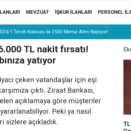
İLANLARI
MEVZUAT
İŞKUR İLANLARI
PERSONEL İL
uat Sahipleri İçin Önemli Gelişme: Stopaj Oranları Artıyor!
000 TL nakit fırsatı!
Ek
bınıza yatıyor
iyacı çeken vatandaşlar için eşi
karşımıza çıktı. Ziraat Bankası,
elen açıklamaya göre müşteriler
ararlanabiliyor. Peki ya nasıl
ı sizlere açıkladık.
TL