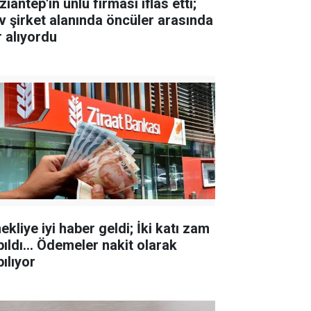
iantep'in ünlü firması iflas etti;
v şirket alanında öncüler arasında
r alıyordu
kliye iyi haber geldi; İki katı zam
pıldı... Ödemeler nakit olarak
ılıyor