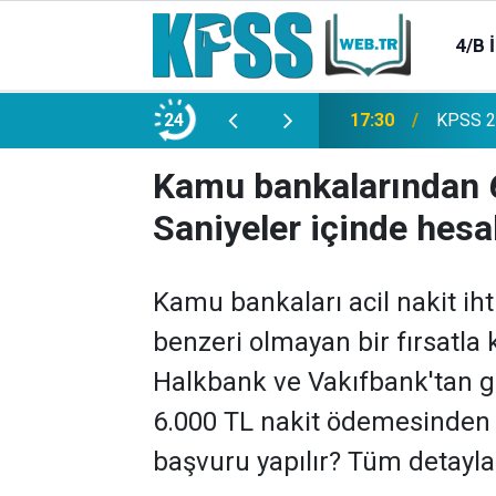
4/B 
e 2500 Memur Alımı Başlıyor!
24
21:20
TL Mevd
Kamu bankalarından 6.
Saniyeler içinde hesa
Kamu bankaları acil nakit iht
benzeri olmayan bir fırsatla 
Halkbank ve Vakıfbank'tan g
6.000 TL nakit ödemesinden y
başvuru yapılır? Tüm detaylar