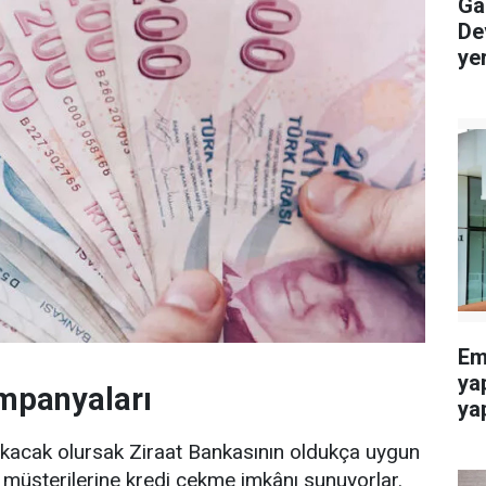
Gaz
De
ye
Eme
ya
mpanyaları
yap
acak olursak Ziraat Bankasının oldukça uygun
a müşterilerine kredi çekme imkânı sunuyorlar.