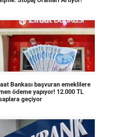
lişme: Stopaj Oranları Artıyor!
raat Bankası başvuran emeklilere
en ödeme yapıyor! 12.000 TL
saplara geçiyor