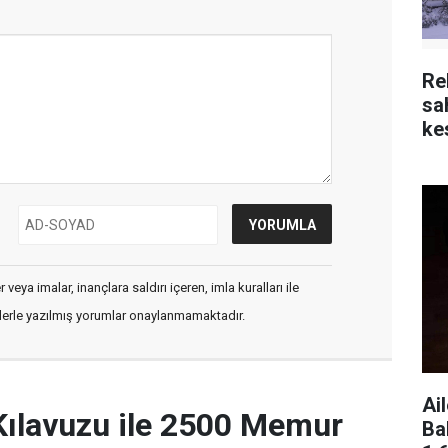
Re
sa
kes
veya imalar, inançlara saldırı içeren, imla kuralları ile
flerle yazılmış yorumlar onaylanmamaktadır.
Ai
Kılavuzu ile 2500 Memur
Ba