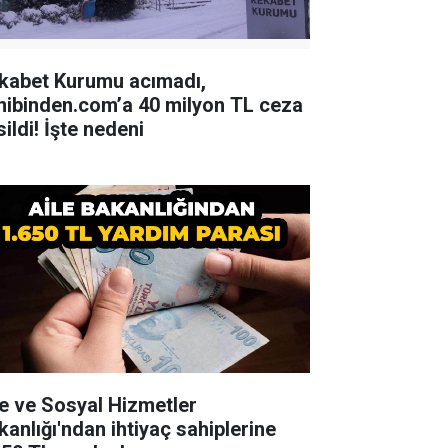
kabet Kurumu acımadı,
hibinden.com’a 40 milyon TL ceza
ildi! İşte nedeni
le ve Sosyal Hizmetler
kanlığı'ndan ihtiyaç sahiplerine