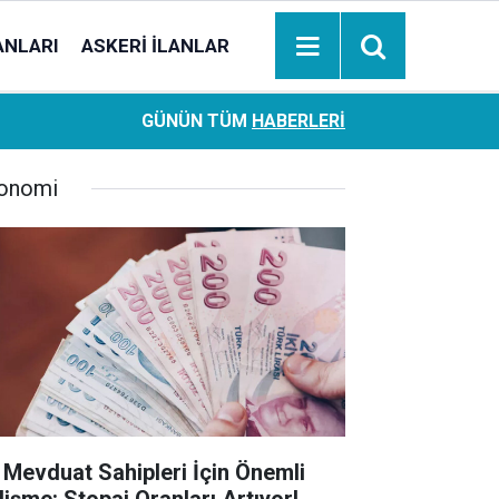
ANLARI
ASKERI İLANLAR
Ziraat Bankası başvuran emeklilere hemen ödeme yapıy
18:05
GÜNÜN TÜM
HABERLERI
hesaplara geçiyor
onomi
 Mevduat Sahipleri İçin Önemli