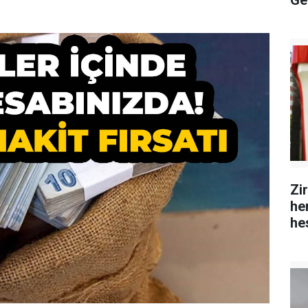
Ge
Zi
hem
he