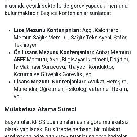
arasında çeşitli sektörlerde görev yapacak memurlar
bulunmaktadır. Başlıca kontenjanlar şunlardır:
Lise Mezunu Kontenjanları:
Aşçı, Kaloriferci,
Memur, Sağlık Memuru, Sağlık Teknisyeni, Şoför,
Teknisyen
Ön Lisans Mezunu Kontenjanları:
Anbar Memuru,
ARFF Memuru, Aşçı, Bilgisayar İşletmeni, Dağıtıcı,
İş Makinası Sürücüsü, İtfaiyeci, Kondüktör,
Koruma ve Güvenlik Görevlisi, vb.
Lisans Mezunu Kontenjanları:
Avukat, Hemşire,
Mühendis, Öğretmen, Psikolog, Veteriner Hekim,
vb.
Mülakatsız Atama Süreci
Başvurular, KPSS puan sıralamasına göre mülakatsız
olarak yapılacak. Bu süreçte herhangi bir mülakat
yapılmadan, adayların KPSS puanlarına göre kadrolar