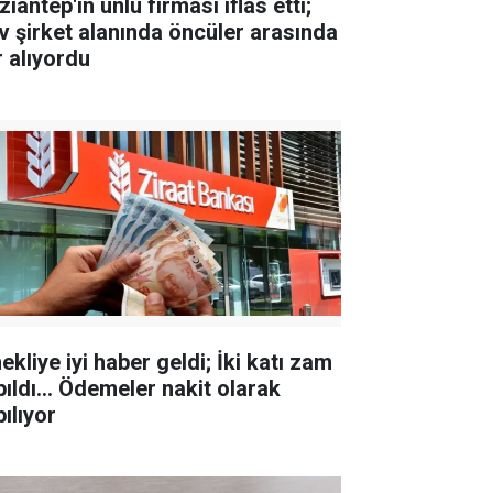
iantep'in ünlü firması iflas etti;
v şirket alanında öncüler arasında
r alıyordu
kliye iyi haber geldi; İki katı zam
pıldı... Ödemeler nakit olarak
ılıyor