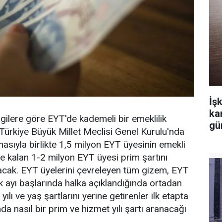
İşk
ka
lgilere göre EYT'de kademeli bir emeklilik
gü
ürkiye Büyük Millet Meclisi Genel Kurulu'nda
sıyla birlikte 1,5 milyon EYT üyesinin emekli
re kalan 1-2 milyon EYT üyesi prim şartını
lacak. EYT üyelerini çevreleyen tüm gizem, EYT
k ayı başlarında halka açıklandığında ortadan
ılı ve yaş şartlarını yerine getirenler ilk etapta
a nasıl bir prim ve hizmet yılı şartı aranacağı