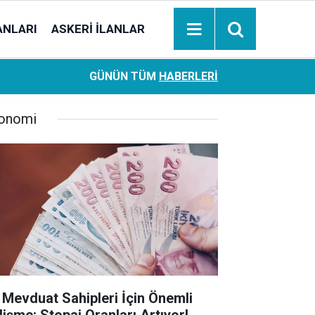
ANLARI
ASKERI İLANLAR
Ziraat Bankası başvuran emeklilere hemen ödeme yapıy
18:05
GÜNÜN TÜM
HABERLERI
hesaplara geçiyor
onomi
 Mevduat Sahipleri İçin Önemli