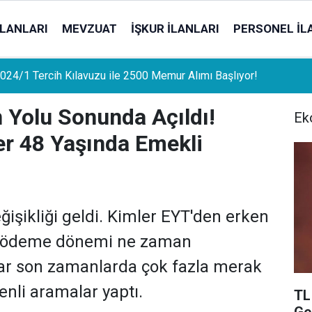
İLANLARI
MEVZUAT
İŞKUR İLANLARI
PERSONEL İL
uat Sahipleri İçin Önemli Gelişme: Stopaj Oranları Artıyor!
 Yolu Sonunda Açıldı!
Ek
er 48 Yaşında Emekli
işikliği geldi. Kimler EYT'den erken
lk ödeme dönemi ne zaman
ar son zamanlarda çok fazla merak
enli aramalar yaptı.
TL