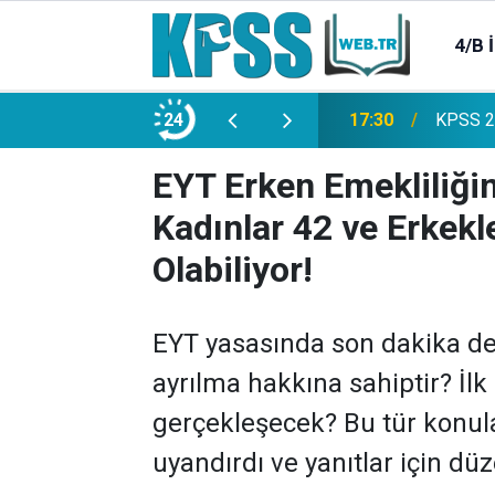
4/B 
e 2500 Memur Alımı Başlıyor!
24
21:20
TL Mevd
EYT Erken Emekliliğin
Kadınlar 42 ve Erkekl
Olabiliyor!
EYT yasasında son dakika değ
ayrılma hakkına sahiptir? İ
gerçekleşecek? Bu tür konul
uyandırdı ve yanıtlar için düz