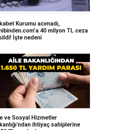
kabet Kurumu acımadı,
hibinden.com’a 40 milyon TL ceza
ildi! İşte nedeni
le ve Sosyal Hizmetler
kanlığı'ndan ihtiyaç sahiplerine