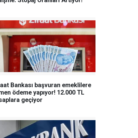
lişme: Stopaj Oranları Artıyor!
raat Bankası başvuran emeklilere
en ödeme yapıyor! 12.000 TL
saplara geçiyor