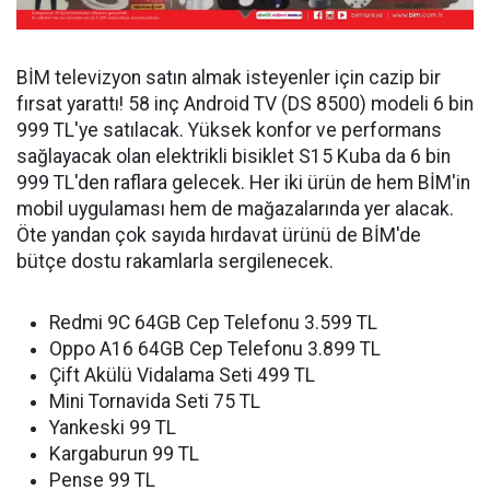
BİM televizyon satın almak isteyenler için cazip bir
fırsat yarattı! 58 inç Android TV (DS 8500) modeli 6 bin
999 TL'ye satılacak. Yüksek konfor ve performans
sağlayacak olan elektrikli bisiklet S15 Kuba da 6 bin
999 TL'den raflara gelecek. Her iki ürün de hem BİM'in
mobil uygulaması hem de mağazalarında yer alacak.
Öte yandan çok sayıda hırdavat ürünü de BİM'de
bütçe dostu rakamlarla sergilenecek.
Redmi 9C 64GB Cep Telefonu 3.599 TL
Oppo A16 64GB Cep Telefonu 3.899 TL
Çift Akülü Vidalama Seti 499 TL
Mini Tornavida Seti 75 TL
Yankeski 99 TL
Kargaburun 99 TL
Pense 99 TL