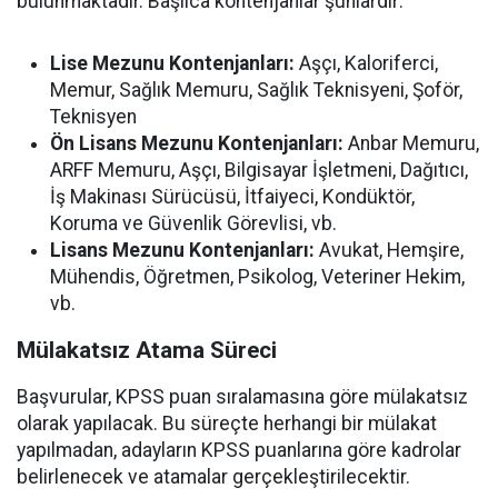
bulunmaktadır. Başlıca kontenjanlar şunlardır:
Lise Mezunu Kontenjanları:
Aşçı, Kaloriferci,
Memur, Sağlık Memuru, Sağlık Teknisyeni, Şoför,
Teknisyen
Ön Lisans Mezunu Kontenjanları:
Anbar Memuru,
ARFF Memuru, Aşçı, Bilgisayar İşletmeni, Dağıtıcı,
İş Makinası Sürücüsü, İtfaiyeci, Kondüktör,
Koruma ve Güvenlik Görevlisi, vb.
Lisans Mezunu Kontenjanları:
Avukat, Hemşire,
Mühendis, Öğretmen, Psikolog, Veteriner Hekim,
vb.
Mülakatsız Atama Süreci
Başvurular, KPSS puan sıralamasına göre mülakatsız
olarak yapılacak. Bu süreçte herhangi bir mülakat
yapılmadan, adayların KPSS puanlarına göre kadrolar
belirlenecek ve atamalar gerçekleştirilecektir.