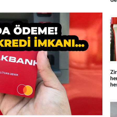
Ge
Zi
hem
he