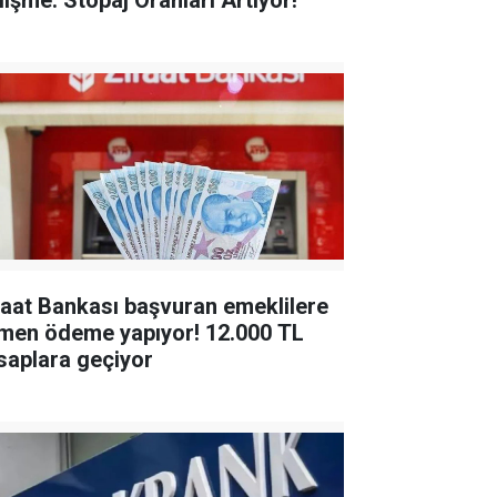
lişme: Stopaj Oranları Artıyor!
raat Bankası başvuran emeklilere
en ödeme yapıyor! 12.000 TL
saplara geçiyor