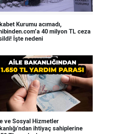
kabet Kurumu acımadı,
hibinden.com’a 40 milyon TL ceza
ildi! İşte nedeni
le ve Sosyal Hizmetler
kanlığı'ndan ihtiyaç sahiplerine