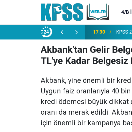
4/B 
e 2500 Memur Alımı Başlıyor!
24
21:20
TL Mevd
Akbank'tan Gelir Belge
TL'ye Kadar Belgesiz 
Akbank, yine önemli bir kredi 
Uygun faiz oranlarıyla 40 bi
kredi ödemesi büyük dikkat ç
oranı da merak edildi. Akban
için önemli bir kampanya baş