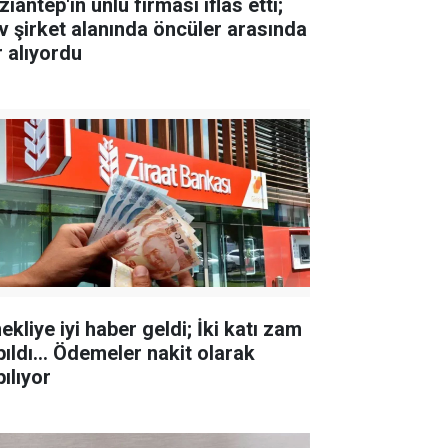
iantep'in ünlü firması iflas etti;
v şirket alanında öncüler arasında
r alıyordu
kliye iyi haber geldi; İki katı zam
pıldı... Ödemeler nakit olarak
ılıyor