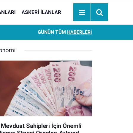
ANLARI
ASKERI İLANLAR
Ziraat Bankası başvuran emeklilere hemen ödeme yapıy
18:05
GÜNÜN TÜM
HABERLERI
hesaplara geçiyor
onomi
 Mevduat Sahipleri İçin Önemli