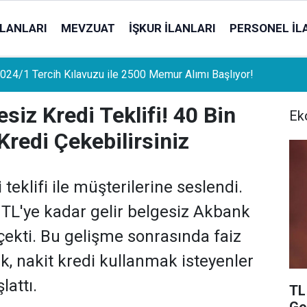
İLANLARI
MEVZUAT
İŞKUR İLANLARI
PERSONEL İL
uat Sahipleri İçin Önemli Gelişme: Stopaj Oranları Artıyor!
siz Kredi Teklifi! 40 Bin
Ek
Kredi Çekebilirsiniz
teklifi ile müşterilerine seslendi.
n TL'ye kadar gelir belgesiz Akbank
ekti. Bu gelişme sonrasında faiz
k, nakit kredi kullanmak isteyenler
lattı.
TL