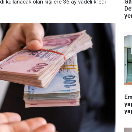
Gaz
i kullanacak olan kişilere 36 ay vadeli kredi
De
ye
Eme
ya
yap