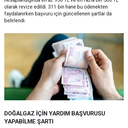
hesaplandığında en az 950 TL ve en fazla bin 500 TL
olarak revize edildi. 311 bin hane bu ödenekten
faydalanırken başvuru için güncellenen şartlar da
belirlendi.
DOĞALGAZ İÇİN YARDIM BAŞVURUSU
YAPABİLME ŞARTI