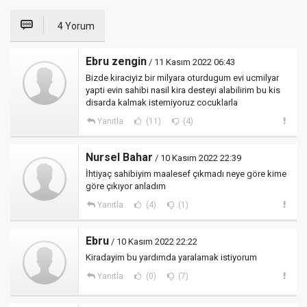
4 Yorum
Ebru zengin
/ 11 Kasım 2022 06:43
Bizde kiraciyiz bir milyara oturdugum evi ucmilyar
yapti evin sahibi nasil kira desteyi alabilirim bu kis
disarda kalmak istemiyoruz cocuklarla
Yanıtla
(11)
(4)
Nursel Bahar
/ 10 Kasım 2022 22:39
İhtiyaç sahibiyim maalesef çıkmadı neye göre kime
göre çıkıyor anladım
Yanıtla
(4)
(1)
Ebru
/ 10 Kasım 2022 22:22
Kiradayim bu yardımda yaralamak istiyorum
Yanıtla
(0)
(7)