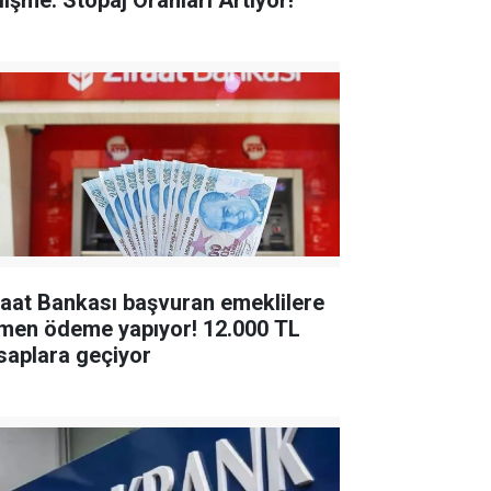
lişme: Stopaj Oranları Artıyor!
raat Bankası başvuran emeklilere
en ödeme yapıyor! 12.000 TL
saplara geçiyor