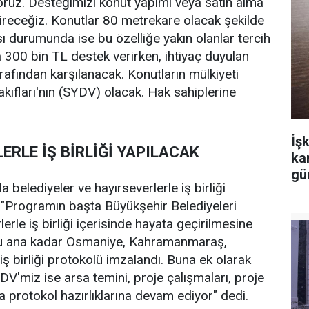
yoruz. Desteğimizi konut yapımı veya satın alma
tireceğiz. Konutlar 80 metrekare olacak şekilde
sı durumunda ise bu özelliğe yakın olanlar tercih
a 300 bin TL destek verirken, ihtiyaç duyulan
rafından karşılanacak. Konutların mülkiyeti
fları'nın (SYDV) olacak. Hak sahiplerine
İşk
ERLE İŞ BİRLİĞİ YAPILACAK
ka
gü
belediyeler ve hayırseverlerle iş birliği
 "Programın başta Büyükşehir Belediyeleri
erle iş birliği içerisinde hayata geçirilmesine
. Şu ana kadar Osmaniye, Kahramanmaraş,
ş birliği protokolü imzalandı. Buna ek olarak
DV'miz ise arsa temini, proje çalışmaları, proje
a protokol hazırlıklarına devam ediyor" dedi.