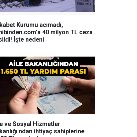
kabet Kurumu acımadı,
hibinden.com’a 40 milyon TL ceza
ildi! İşte nedeni
le ve Sosyal Hizmetler
kanlığı'ndan ihtiyaç sahiplerine