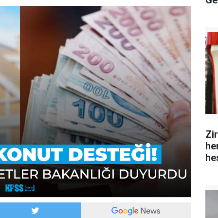
Ge
Zi
hem
he