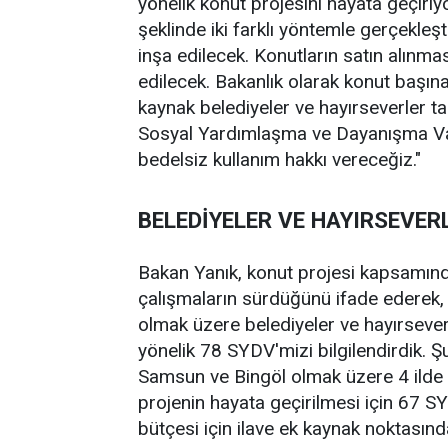
yönelik konut projesini hayata geçiri
şeklinde iki farklı yöntemle gerçekleş
inşa edilecek. Konutların satın alınma
edilecek. Bakanlık olarak konut başın
kaynak belediyeler ve hayırseverler ta
Sosyal Yardımlaşma ve Dayanışma Vakı
bedelsiz kullanım hakkı vereceğiz."
BELEDİYELER VE HAYIRSEVERL
Bakan Yanık, konut projesi kapsamında 
çalışmaların sürdüğünü ifade ederek,
olmak üzere belediyeler ve hayırseverl
yönelik 78 SYDV'mizi bilgilendirdik
Samsun ve Bingöl olmak üzere 4 ilde i
projenin hayata geçirilmesi için 67 SY
bütçesi için ilave ek kaynak noktasınd