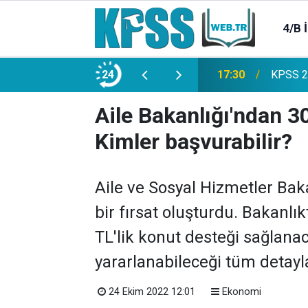
4/B 
e 2500 Memur Alımı Başlıyor!
24
21:20
TL Mevd
Aile Bakanlığı'ndan 3
Kimler başvurabilir?
Aile ve Sosyal Hizmetler Baka
bir fırsat oluşturdu. Bakanl
TL'lik konut desteği sağlanaca
yararlanabileceği tüm detayla
24 Ekim 2022 12:01
Ekonomi