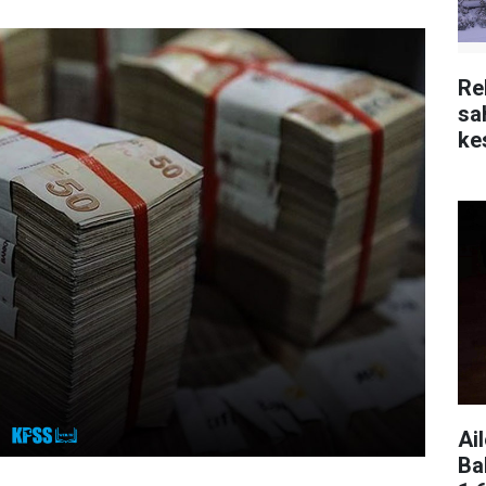
Re
sa
kes
Ai
Ba