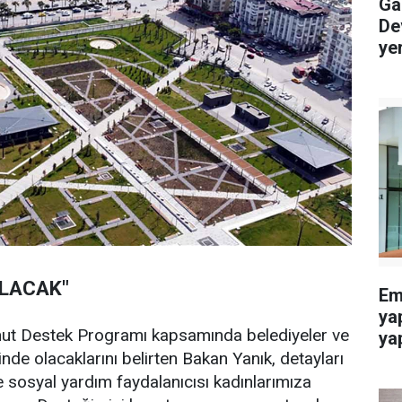
Gaz
De
ye
LACAK"
Eme
ya
onut Destek Programı kapsamında belediyeler ve
yap
isinde olacaklarını belirten Bakan Yanık, detayları
ve sosyal yardım faydalanıcısı kadınlarımıza