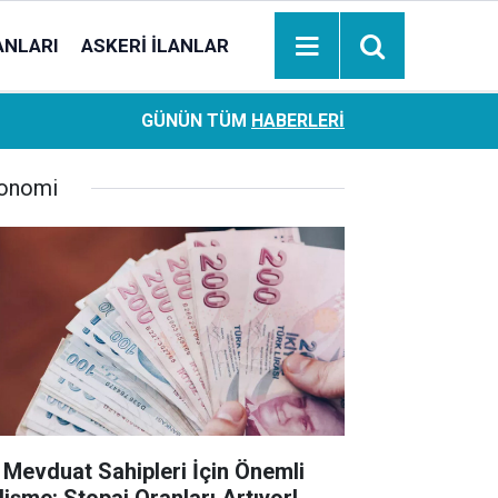
ANLARI
ASKERI İLANLAR
Ziraat Bankası başvuran emeklilere hemen ödeme yapıy
18:05
GÜNÜN TÜM
HABERLERI
hesaplara geçiyor
onomi
 Mevduat Sahipleri İçin Önemli