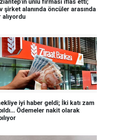
iantep'in ünlü firması iflas etti;
v şirket alanında öncüler arasında
r alıyordu
kliye iyi haber geldi; İki katı zam
pıldı... Ödemeler nakit olarak
ılıyor