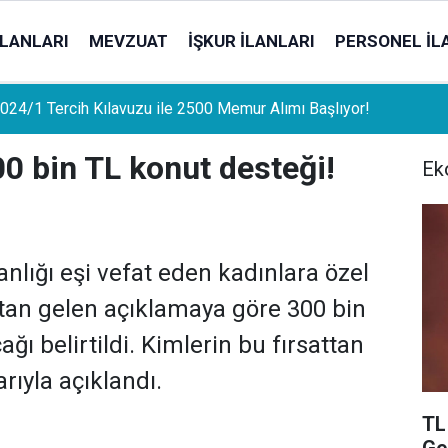
İLANLARI
MEVZUAT
İŞKUR İLANLARI
PERSONEL İL
uat Sahipleri İçin Önemli Gelişme: Stopaj Oranları Artıyor!
00 bin TL konut desteği!
Ek
nlığı eşi vefat eden kadınlara özel
ıktan gelen açıklamaya göre 300 bin
ğı belirtildi. Kimlerin bu fırsattan
rıyla açıklandı.
TL