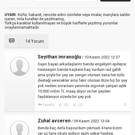
UYARI:
Küfür, hakaret, rencide edici cümleler veya imalar, inançlara saldırı
içeren, imla kuralları ile yazılmamış,
Türkçe karakter kullanılmayan ve büyük harflerle yazılmış yorumlar
onaylanmamaktadır.
14 Yorum
Seyithan imranoğlu
/ 10 Kasım 2022 12:37
Sayın bayan.arkadaşlarım bende engeliyim epilepsi
hastasıyım bende kaçkere baş vurdum rad geldi
ama şöyle bir şey var zengin olursan sana her türlü
desteği verecekler ama fakir olursan Bize hiç bir şey
yok nedeni sorarsani yanımda sigortalı çalışan aylık
10.000 onbin TL maaş alıyor ve her şeyden
faydalanıyor vizede bir şey yok
Yanıtla
(0)
(2)
Zuhal avseren
/ 09 Kasım 2022 13:04
Bende kaç defa başvurdum çıkmadı 4 tane kızım
var üç tane okula gidiyor eşim şeker hastası