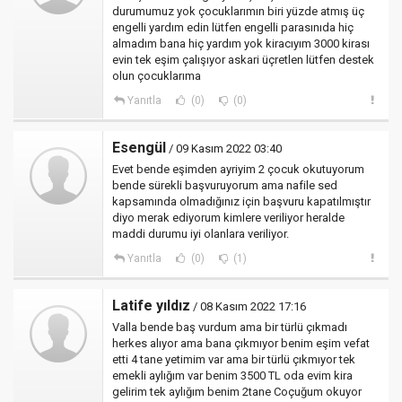
durumumuz yok çocuklarımın biri yüzde atmış üç
engelli yardım edin lütfen engelli parasınıda hiç
almadım bana hiç yardım yok kiracıyım 3000 kirası
evin tek eşim çalışıyor askari üçretlen lütfen destek
olun çocuklarıma
Yanıtla
(0)
(0)
Esengül
/ 09 Kasım 2022 03:40
Evet bende eşimden ayriyim 2 çocuk okutuyorum
bende sürekli başvuruyorum ama nafile sed
kapsamında olmadığınız için başvuru kapatılmıştır
diyo merak ediyorum kimlere veriliyor heralde
maddi durumu iyi olanlara veriliyor.
Yanıtla
(0)
(1)
Latife yıldız
/ 08 Kasım 2022 17:16
Valla bende baş vurdum ama bir türlü çıkmadı
herkes alıyor ama bana çıkmıyor benim eşim vefat
etti 4 tane yetimim var ama bir türlü çıkmıyor tek
emekli aylığım var benim 3500 TL oda evim kira
gelirim tek aylığım benim 2tane Coçuğum okuyor