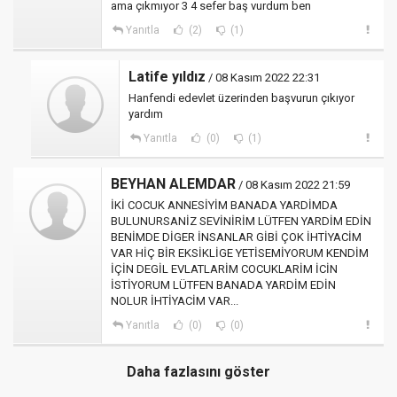
ama çıkmıyor 3 4 sefer baş vurdum ben
Yanıtla
(2)
(1)
Latife yıldız
/ 08 Kasım 2022 22:31
Hanfendi edevlet üzerinden başvurun çıkıyor
yardım
Yanıtla
(0)
(1)
BEYHAN ALEMDAR
/ 08 Kasım 2022 21:59
İKİ COCUK ANNESİYİM BANADA YARDİMDA
BULUNURSANİZ SEVİNİRİM LÜTFEN YARDİM EDİN
BENİMDE DİGER İNSANLAR GİBİ ÇOK İHTİYACİM
VAR HİÇ BİR EKSİKLİGE YETİSEMİYORUM KENDİM
İÇİN DEGİL EVLATLARİM COCUKLARİM İCİN
İSTİYORUM LÜTFEN BANADA YARDİM EDİN
NOLUR İHTİYACİM VAR...
Yanıtla
(0)
(0)
Daha fazlasını göster