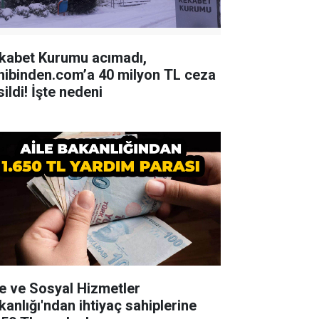
kabet Kurumu acımadı,
hibinden.com’a 40 milyon TL ceza
ildi! İşte nedeni
le ve Sosyal Hizmetler
kanlığı'ndan ihtiyaç sahiplerine