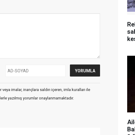
Re
sa
kes
veya imalar, inançlara saldırı içeren, imla kuralları ile
flerle yazılmış yorumlar onaylanmamaktadır.
Ai
Ba