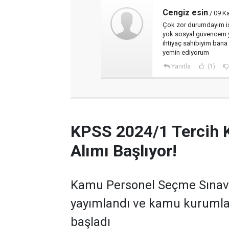
Cengiz esin
/ 09 K
Çok zor durumdayım iş
yok sosyal güvencem y
ihtiyaç sahibiyim ban
yemin ediyorum
Yanıtla
(1)
KPSS 2024/1 Tercih 
Alımı Başlıyor!
Kamu Personel Seçme Sınavı 
yayımlandı ve kamu kurumla
başladı