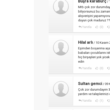
Büşra karaburç
/ 
Mrb çok zor durumdayı
biliyorsunuz bu zaman
alışverişini yapamıyor
duyun çok maduruz ?
Yanıtla
(0)
Hilal arlı
/ 10 Kasım 
Eşimden boşanma aşam
babaları çocuklarını is
hiç birşeyleri yok yic
edin
Yanıtla
(0)
Sultan gemci
/ 09 
Çok zor durumdayım 3t
yardım ve taleplerinizi 
Yanıtla
(1)