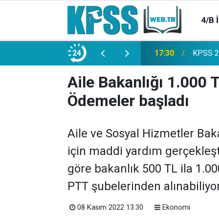
4/B 
e 2500 Memur Alımı Başlıyor!
24
21:20
TL Mevd
Aile Bakanlığı 1.000 
Ödemeler başladı
Aile ve Sosyal Hizmetler Baka
için maddi yardım gerçekleşt
göre bakanlık 500 TL ila 1.0
PTT şubelerinden alınabiliyor
08 Kasım 2022 13:30
Ekonomi