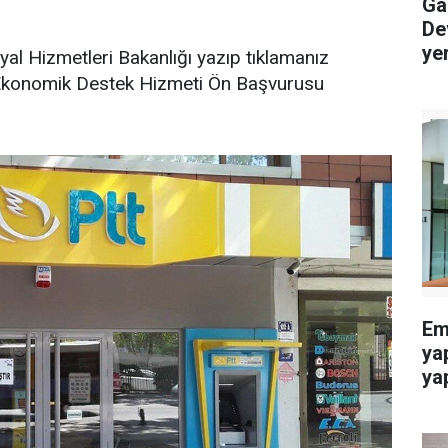
Gaz
De
ye
l Hizmetleri Bakanlığı yazıp tıklamanız
e Ekonomik Destek Hizmeti Ön Başvurusu
Eme
ya
yap