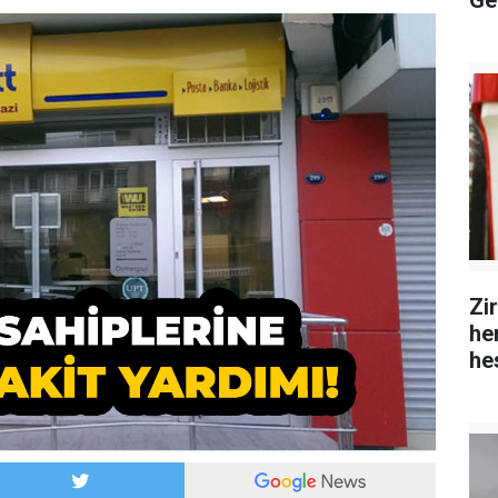
Ge
Zi
hem
he