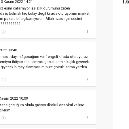
1.
10 Kasım 2022 14:21
z eşim calismiyor işsizlik durumunu zaten
da iş bulmak hiç kolay degil kirada oturuyorum market
um pazara bile çıkamıyorum Allah rızası için sesimi
???????????
(0)
2022 13:48
asındayım 2çocuğum var 1engeli kirada oturuyoruz
temiyor ihtiyaçlarını almıyor çocuklarımın kışlık giyecek
ek giyecek birşey alamıyorum bize çocuk larıma yardım
(0)
Kasım 2022 10:09
ane çocuğum okula gidiyor ilkokul ortaokul ve lise
dilerim
(1)