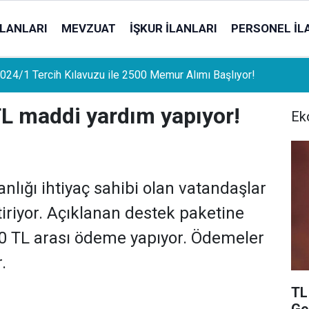
İLANLARI
MEVZUAT
İŞKUR İLANLARI
PERSONEL İL
uat Sahipleri İçin Önemli Gelişme: Stopaj Oranları Artıyor!
TL maddi yardım yapıyor!
Ek
nlığı ihtiyaç sahibi olan vatandaşlar
iriyor. Açıklanan destek paketine
00 TL arası ödeme yapıyor. Ödemeler
.
TL