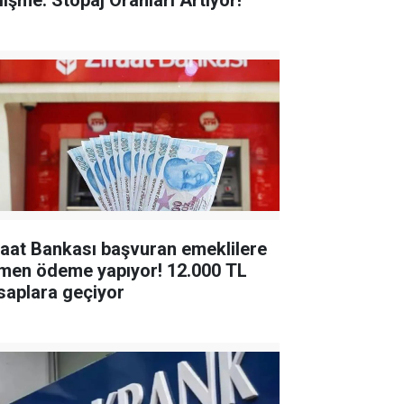
lişme: Stopaj Oranları Artıyor!
raat Bankası başvuran emeklilere
en ödeme yapıyor! 12.000 TL
saplara geçiyor