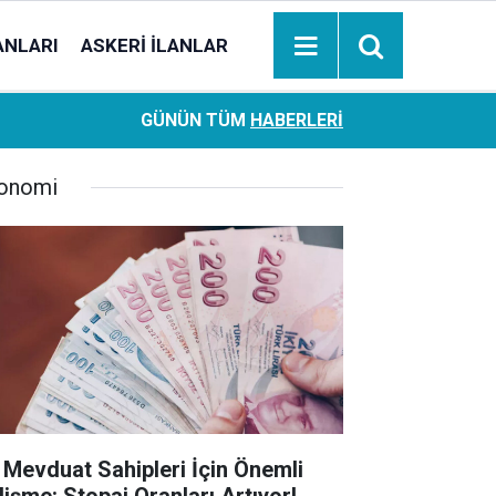
ANLARI
ASKERI İLANLAR
Ziraat Bankası başvuran emeklilere hemen ödeme yapıy
18:05
GÜNÜN TÜM
HABERLERI
hesaplara geçiyor
onomi
 Mevduat Sahipleri İçin Önemli